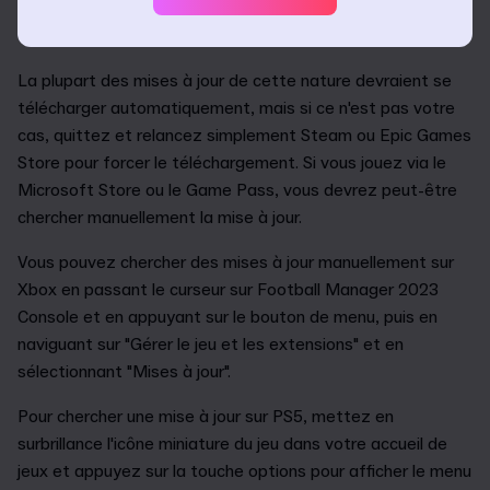
pouvaient pas débloquer le succès "Sur le toit du
monde" sur le Microsoft Store.
La plupart des mises à jour de cette nature devraient se
télécharger automatiquement, mais si ce n'est pas votre
cas, quittez et relancez simplement Steam ou Epic Games
Store pour forcer le téléchargement. Si vous jouez via le
Microsoft Store ou le Game Pass, vous devrez peut-être
chercher manuellement la mise à jour.
Vous pouvez chercher des mises à jour manuellement sur
Xbox en passant le curseur sur Football Manager 2023
Console et en appuyant sur le bouton de menu, puis en
naviguant sur "Gérer le jeu et les extensions" et en
sélectionnant "Mises à jour".
Pour chercher une mise à jour sur PS5, mettez en
surbrillance l'icône miniature du jeu dans votre accueil de
jeux et appuyez sur la touche options pour afficher le menu