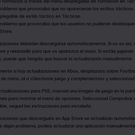
a formación a través del menú desplegable de formación en Táct
roblema que provocaba que no aparecieran los estilos tácticos 
plegable de estilo táctico en Tácticas.
oblema que provocaba que los usuarios no pudieran desbloquear 
Store.
zaciones deberían descargarse automáticamente. Si no es así, c
 y reiniciadlo para que os aparezca el aviso. Si estáis jugando
 puede que tengáis que buscar la actualización manualmente.
ente si hay actualizaciones en Xbox, desplazaos sobre Footb
n de menú, id a «Gestionar juego y complementos» y seleccionad
tualizaciones para PS5, marcad una imagen de juego en la pantal
ones para mostrar el menú de opciones. Seleccionad Comprobar a
ble, seguid las instrucciones para instalarla.
plicaciones que descarguéis en App Store se actualizan automá
s algún problema, podéis actualizar una aplicación manualmente