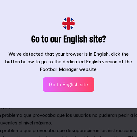
Go to our English site?
We’ve detected that your browser is in English, click the
button below to go to the dedicated English version of the
ad tendrán efecto sobre las carreras actuales, pero habrá que in
Football Manager website.
n de datos surta efecto.
Go to English site
ización 23.4 incluyen (de manera no exhaustiva):
ueo inusual que afectaba a algunos usuarios en las partidas gu
 2022.
 problema que provocaba que los usuarios no pudieran pedir a la
 juveniles al nivel máximo.
n problema que provocaba que desaparecieran las instrucciones