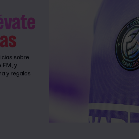
lévate
as
icias sobre
e FM, y
na y regalos