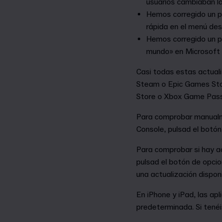
usuarios cambiaban l
Hemos corregido un p
rápida en el menú des
Hemos corregido un pr
mundo» en Microsoft 
Casi todas estas actuali
Steam o Epic Games Store
Store o Xbox Game Pass,
Para comprobar manualm
Console, pulsad el botó
Para comprobar si hay ac
pulsad el botón de opci
una actualización disponi
En iPhone y iPad, las a
predeterminada. Si tenéi