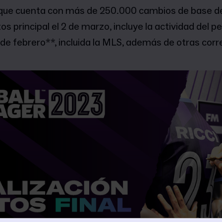
, que cuenta con más de 250.000 cambios de base d
os principal el 2 de marzo, incluye la actividad del pe
 de febrero**, incluida la MLS, además de otras corr