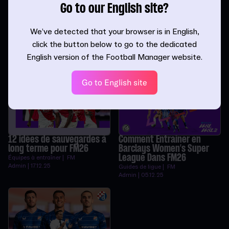
Go to our English site?
11 défis sur une saison à
13 nouvelles idées de
We’ve detected that your browser is in English,
relever dans FM26
sauvegarde pour Football
click the button below to go to the dedicated
Manager 26
Équipes à entraîner | FM
Admin | 16.04.26
Équipes à entraîner | FM
English version of the Football Manager website.
Admin | 09.03.26
Go to English site
12 idées de sauvegardes à
Comment Entraîner en
long terme pour FM26
Barclays Women’s Super
League Dans FM26
Équipes à entraîner | FM
Admin | 17.12.25
Guides de ligue | FM
Admin | 05.12.25