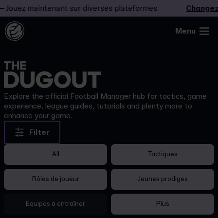
Jouez maintenant sur diverses plateformes
Changez la
Menu
Explore the official Football Manager hub for tactics, game
experience, league guides, tutorials and plenty more to
enhance your game.
Filter
All
Tactiques
Rôles de joueur
Jeunes prodiges
Équipes à entraîner
Plus