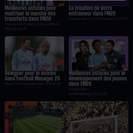
Meilleures astuces pour
La création de votre
maîtriser le marché des
entraîneur dans FM26
transferts dans FM26
Didacticiels | Paul Madden | 12.01.26
Didacticiels | Adam | On the Break
FM | 23.01.26
Déléguer pour le succès
Meilleures astuces pour le
dans Football Manager 26
développement des jeunes
dans FM26
Plus | Ihor CrusaderTsar | 09.01.26
Didacticiels |
InvWingbacks | 02.12.25