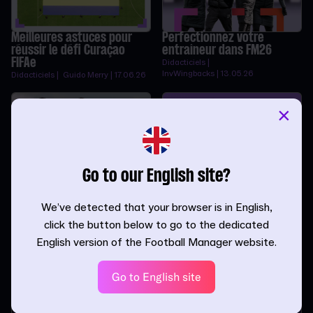
Meilleures astuces pour
Perfectionnez votre
réussir le défi Curaçao
entraîneur dans FM26
FIFAe
Didacticiels |
InvWingbacks | 13.05.26
Didacticiels | Guido Merry | 17.06.26
×
Go to our English site?
Maîtrisez la course de fin
10 astuces pour réussir la
de saison dans FM26
fenêtre des transferts de
la mi-saison dans FM26
Didacticiels | Paul
We’ve detected that your browser is in English,
Madden | 27.03.26
Didacticiels | Paul
click the button below to go to the dedicated
Madden | 19.03.26
English version of the Football Manager website.
Go to English site