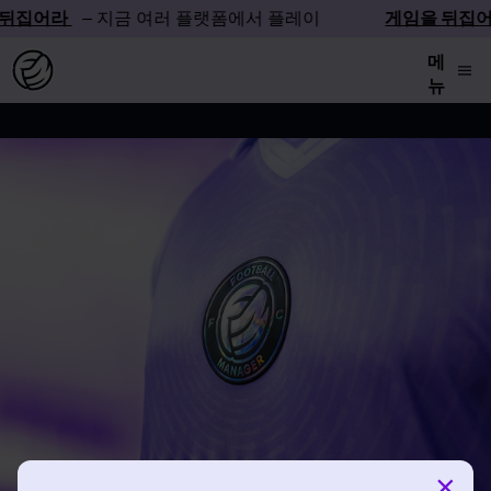
뒤집어라
– 지금 여러 플랫폼에서 플레이
게임을 뒤집어
메
뉴
×