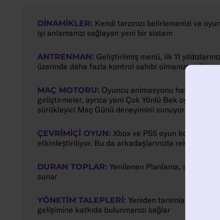
DINAMIKLER:
Kendi tarzınızı belirlemenizi ve oyu
iyi anlamanızı sağlayan yeni bir sistem
ANTRENMAN:
Geliştirilmiş menü, ilk 11 yıldızların
üzerinde daha fazla kontrol sahibi olmanızı sağlar
MAÇ MOTORU:
Oyuncu animasyonu hareket sistem
geliştirmeler, ayrıca yeni Çok Yönlü Bek oyuncu rol
sürükleyici Maç Günü deneyimini sunuyor
ÇEVRIMIÇI OYUN:
Xbox ve PS5 oyun konsolları ar
etkinleştiriliyor. Bu da arkadaşlarınızla rekabet etm
DURAN TOPLAR:
Yenilenen Planlama, sahanın iki
sunar
YÖNETIM TALEPLERI:
Yeniden tanımlanan sistem
gelişimine katkıda bulunmanızı sağlar