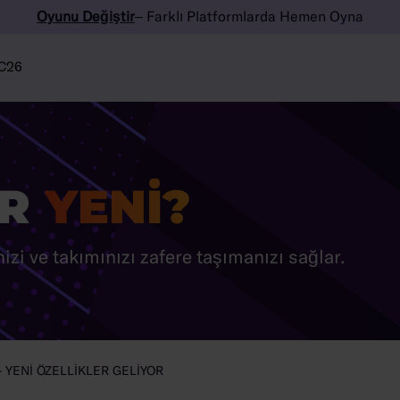
Oyunu Değiştir
– Farklı Platformlarda Hemen Oyna
C26
ER
YENI?
nizi ve takımınızı zafere taşımanızı sağlar.
 YENI ÖZELLIKLER GELIYOR