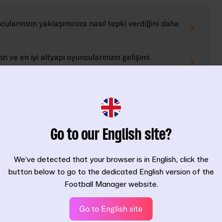
ncularınızın yaklaşımınıza nasıl tepki verdiğini daha
ızın ve en iyi altyapı oyuncularınızın gelişimi
lerine, top fiziğine ve ışıklandırmaya yapılan
ü seride şimdiye kadar görülen en gerçekçi ve
Go to our English site?
asında çapraz oyun özelliği ilk kez
eniz için size daha fazla olanak tanıyor
We’ve detected that your browser is in English, click the
 ucunda da etki yaratmanız için size daha fazla yol
button below to go to the dedicated English version of the
Football Manager website.
, sesinizi daha iyi duyurmanızı ve kulübünüzün
Go to English site