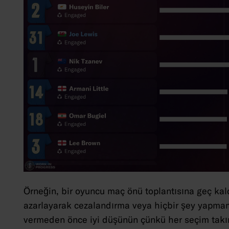
Örneğin, bir oyuncu maç önü toplantısına geç ka
azarlayarak cezalandırma veya hiçbir şey yapmama 
vermeden önce iyi düşünün çünkü her seçim takım ü