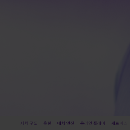
세력 구도
훈련
매치 엔진
온라인 플레이
세트피스