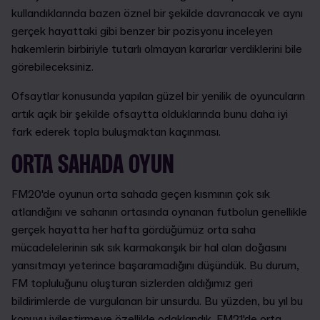
kullandıklarında bazen öznel bir şekilde davranacak ve aynı
gerçek hayattaki gibi benzer bir pozisyonu inceleyen
hakemlerin birbiriyle tutarlı olmayan kararlar verdiklerini bile
görebileceksiniz.
Ofsaytlar konusunda yapılan güzel bir yenilik de oyuncuların
artık açık bir şekilde ofsaytta olduklarında bunu daha iyi
fark ederek topla buluşmaktan kaçınması.
ORTA SAHADA OYUN
FM20'de oyunun orta sahada geçen kısmının çok sık
atlandığını ve sahanın ortasında oynanan futbolun genellikle
gerçek hayatta her hafta gördüğümüz orta saha
mücadelelerinin sık sık karmakarışık bir hal alan doğasını
yansıtmayı yeterince başaramadığını düşündük. Bu durum,
FM topluluğunu oluşturan sizlerden aldığımız geri
bildirimlerde de vurgulanan bir unsurdu. Bu yüzden, bu yıl bu
konuyu iyileştirmeye özellikle odaklandık. FM21'de orta