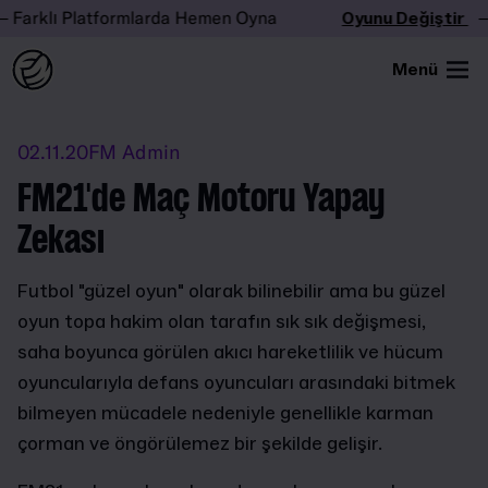
rklı Platformlarda Hemen Oyna
Oyunu Değiştir
– Far
Menü
02.11.20
FM Admin
FM21'de Maç Motoru Yapay
Zekası
Futbol "güzel oyun" olarak bilinebilir ama bu güzel
oyun topa hakim olan tarafın sık sık değişmesi,
saha boyunca görülen akıcı hareketlilik ve hücum
oyuncularıyla defans oyuncuları arasındaki bitmek
bilmeyen mücadele nedeniyle genellikle karman
çorman ve öngörülemez bir şekilde gelişir.