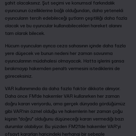
şahit olacaksınız. Şut seçimi ve konumsal farkındalık
oyuncunun özelliklerine bağlı olduğundan, daha yetenekli
oyuncuların tercih edebileceği şutların çeşitliliği daha fazla
olacak ve bu oyuncular kullanabilecekleri hareket alanını
tam olarak bilecek.
Hücum oyuncuları ayrıca ceza sahasının içinde daha fazla
yere düşecek ve bunun nedeni her zaman savunma
oyuncularının müdahalesi olmayacak. Hatta işlerini şansa
bırakmayıp hakemden penaltı vermesini istediklerini de
göreceksiniz.
VAR kullanımında da daha fazla faktör dikkate alınıyor.
Daha önce FM'de hakemler VAR kullanırken her zaman
doğru kararı veriyordu, ama gerçek dünyada gördüğümüz
gibi VAR'nin öznel olduğu ve hakemlerin her zaman çoğu
kişinin "doğru" olduğunu düşüneceği kararı vermediği bazı
durumlar olabiliyor. Bu yüzden FM21'de hakemler VAR'yi
ofsayt kararları haricindeki herhangi bir sebeple