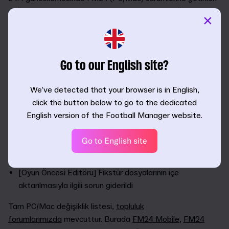
değişiklikler şunları içerir, ancak bunlarla sınırlı değildir:
×
Çökme ile ilgili düzeltmeler ve genel optimizasyon
Kayıtlı oyun uyumluluğu optimizasyonu
Geçerli İngiliz, İskoç ve Galler kulüpleri için puan kesintileri
Go to our English site?
güncellendi/uygulandı**
70 yaşından büyük ve işsiz olan kullanıcı menajerlerin
We’ve detected that your browser is in English,
menajerlik görevine gelememeleri sorunu giderildi
click the button below to go to the dedicated
Avrupa dışındaki belirli ülkelerde ve kulüplerde oynayan
English version of the Football Manager website.
oyuncular için yerli oyuncu statüsünün görüntülenmemesi
sorunu giderildi
Go to English site
[Türkiye] Türkiye Kupası'ndaki "Maç kadrosunda 33
yaşından büyük oyuncu bulunamaz" kuralı kaldırıldı.
[Oyun Öncesi Editörü] Fikstür dosyalarının içe
aktarılmasıyla ilgili sorun giderildi
Tam PC/Mac değişiklik listesi,
topluluk
forumlarımızda
mevcuttur. Burada
FM24 Mobile
,
FM24