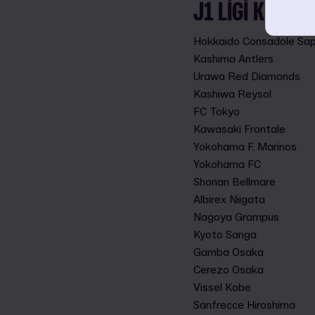
J1 LIGI KULÜPL
Hokkaido Consadole Sa
Kashima Antlers
Urawa Red Diamonds
Kashiwa Reysol
FC Tokyo
Kawasaki Frontale
Yokohama F. Marinos
Yokohama FC
Shonan Bellmare
Albirex Niigata
Nagoya Grampus
Kyoto Sanga
Gamba Osaka
Cerezo Osaka
Vissel Kobe
Sanfrecce Hiroshima