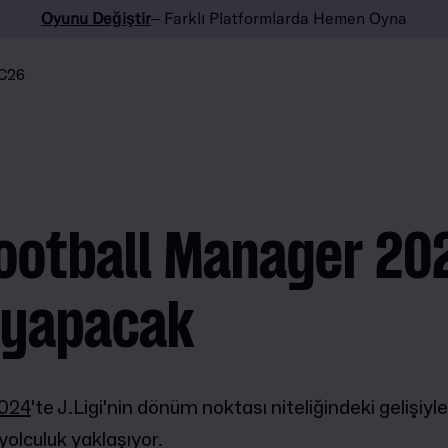
Oyunu Değiştir
– Farklı Platformlarda Hemen Oyna
C26
 Football Manager 202
ı yapacak
2024
'te J.Ligi'nin dönüm noktası niteliğindeki gelişiy
olculuk yaklaşıyor.