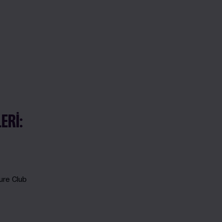
ERI:
ure Club