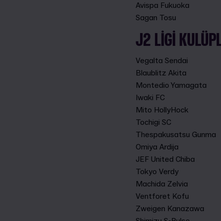
Avispa Fukuoka
Sagan Tosu
J2 LIGI KULÜPL
Vegalta Sendai
Blaublitz Akita
Montedio Yamagata
Iwaki FC
Mito HollyHock
Tochigi SC
Thespakusatsu Gunma
Omiya Ardija
JEF United Chiba
Tokyo Verdy
Machida Zelvia
Ventforet Kofu
Zweigen Kanazawa