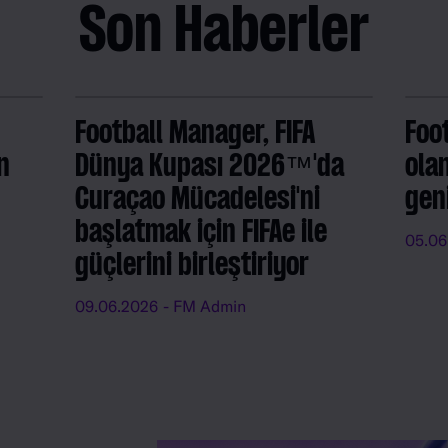
Son Haberler
Football Manager, FIFA
Foo
n
Dünya Kupası 2026™'da
ola
Curaçao Mücadelesi'ni
gen
başlatmak için FIFAe ile
05.06
güçlerini birleştiriyor
09.06.2026
- FM Admin