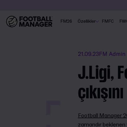
FM26
Özellikler
FMFC
FW
21.09.23
FM Admin
J.Ligi,
çıkışın
Football Manager 
zamandır beklenen y