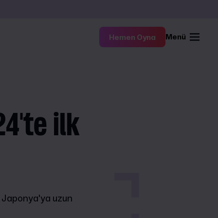
Menü
Hemen Oyna
4'te ilk
le Japonya'ya uzun