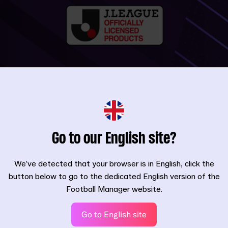
gi sezonuna ait resmî logolar, formalar ve oyuncu fotoğrafları ile
Go to our English site?
vrupa sahnesindeki başarılarının da kanıtladığı gibi, inanılmaz bir
We’ve detected that your browser is in English, click the
ık yönetebilecek ve kulübünüze doğru oyuncuları kazandırmaya çal
button below to go to the dedicated English version of the
için keşif yapabileceksiniz.
Football Manager website.
leceğiniz 60 kulüp varken, hikâyenize nereden başlayacaksınız?
ere sosyal medya kanallarımızdan bizi takip ederek ve mesaj atara
Go to English site