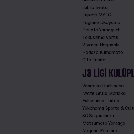
Shimizu S-Pulse
Jubilo Iwata
Fujieda MYFC
Fagiano Okayama
Renofa Yamaguchi
Tokushima Vortis
V-Varen Nagasaki
Roasso Kumamoto
Oita Trinita
J3 LIGI KULÜPL
Vanraure Hachinohe
Iwate Grulla Morioka
Fukushima United
Yokohama Sports & Cult
SC Sagamihara
Matsumoto Yamaga
Nagano Parceiro