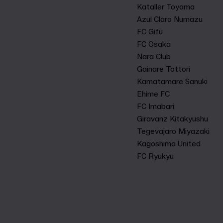
Kataller Toyama
Azul Claro Numazu
FC Gifu
FC Osaka
Nara Club
Gainare Tottori
Kamatamare Sanuki
Ehime FC
FC Imabari
Giravanz Kitakyushu
Tegevajaro Miyazaki
Kagoshima United
FC Ryukyu