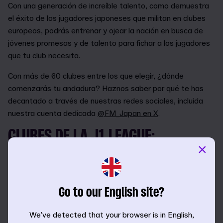
Con una generación de increíble talento, como demuestra
el éxito de los jugadores japoneses que militan en clubes
europeos, podrás entrenar y ojear la nación en busca de
jóvenes promesas y de talento para fichar a los jugadores
que tu club necesita.
Con más de 60 clubes entre los que elegir, ¿dónde
comenzarás tu andadura? Haznos saber por qué te has
decantado a través de nuestras redes sociales, incluida
nuestra cuenta dedicada
@FM_Japan en X
.
CLUBES DE LA J1 LEAGUE:
×
Hokkaido Consadole Sapporo
Kashima Antlers
Urawa Red Diamonds
Go to our English site?
Kashiwa Reysol
FC Tokyo
We’ve detected that your browser is in English,
Kawasaki Frontale