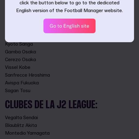
click the button below to go to the dedicated
Yokohama F. Marinos
English version of the Football Manager website.
Yokohama FC
Shonan Bellmare
Go to English site
Albirex Niigata
Nagoya Grampus
Kyoto Sanga
Gamba Osaka
Cerezo Osaka
Vissel Kobe
Sanfrecce Hiroshima
Avispa Fukuoka
Sagan Tosu
CLUBES DE LA J2 LEAGUE:
Vegalta Sendai
Blaublitz Akita
Montedio Yamagata