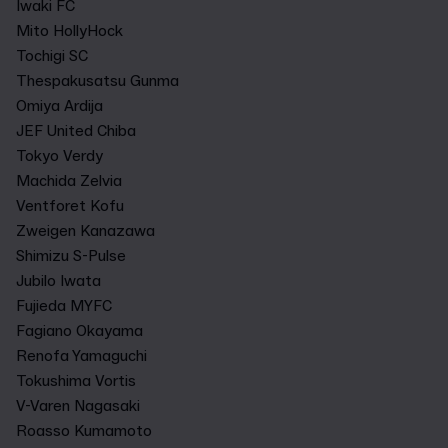
Iwaki FC
Mito HollyHock
Tochigi SC
Thespakusatsu Gunma
Omiya Ardija
JEF United Chiba
Tokyo Verdy
Machida Zelvia
Ventforet Kofu
Zweigen Kanazawa
Shimizu S-Pulse
Jubilo Iwata
Fujieda MYFC
Fagiano Okayama
Renofa Yamaguchi
Tokushima Vortis
V-Varen Nagasaki
Roasso Kumamoto