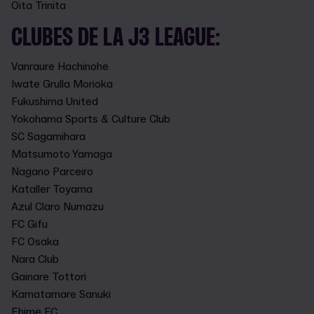
Oita Trinita
CLUBES DE LA J3 LEAGUE:
Vanraure Hachinohe
Iwate Grulla Morioka
Fukushima United
Yokohama Sports & Culture Club
SC Sagamihara
Matsumoto Yamaga
Nagano Parceiro
Kataller Toyama
Azul Claro Numazu
FC Gifu
FC Osaka
Nara Club
Gainare Tottori
Kamatamare Sanuki
Ehime FC