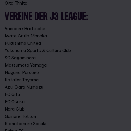
Oita Trinita
VEREINE DER J3 LEAGUE:
Vanraure Hachinohe
Iwate Grulla Morioka
Fukushima United
Yokohama Sports & Culture Club
SC Sagamihara
Matsumoto Yamaga
Nagano Parceiro
Kataller Toyama
Azul Claro Numazu
FC Gifu
FC Osaka
Nara Club
Gainare Tottori
Kamatamare Sanuki
Ehime FC