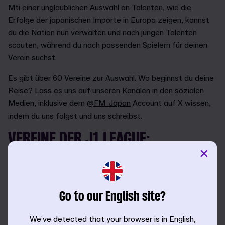
Mti einer unglaublichen Auswahl an Talenten, wie die
Erfolge der japanischen Importe in Europa zeigen, kannst
du die Nation nun verwalten und nach jungen Talenten
scouten, während du nach passenden Spielern für deinen
Verein suchst.
Es gibt über 60 Vereine zur Auswahl. Wo beginnst du deine
Reise? Lass es uns auf unseren Kanälen in den sozialen
Medien, inklusive dem
@FM_Japan
Account auf X wissen,
indem du uns folgst und uns schreibst.
VEREINE DER J1 LEAGUE:
×
Hokkaido Consadole Sapporo
Kashima Antlers
Urawa Red Diamonds
Go to our English site?
Kashiwa Reysol
FC Tokyo
We’ve detected that your browser is in English,
Kawasaki Frontale