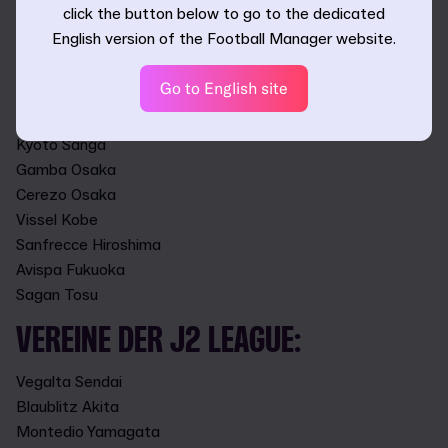
click the button below to go to the dedicated
Yokohama F. Marinos
English version of the Football Manager website.
Yokohama FC
Shonan Bellmare
Go to English site
Albirex Niigata
Nagoya Grampus
Kyoto Sanga
Gamba Osaka
Cerezo Osaka
Vissel Kobe
Sanfrecce Hiroshima
Avispa Fukuoka
Sagan Tosu
VEREINE DER J2 LEAGUE:
Vegalta Sendai
Blaublitz Akita
Montedio Yamagata