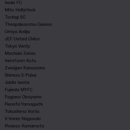
Iwaki FC
Mito HollyHock
Tochigi SC
Thespakusatsu Gunma
Omiya Ardija
JEF United Chiba
Tokyo Verdy
Machida Zelvia
Ventforet Kofu
Zweigen Kanazawa
Shimizu S-Pulse
Jubilo Iwata
Fujieda MYFC
Fagiano Okayama
Renofa Yamaguchi
Tokushima Vortis
V-Varen Nagasaki
Roasso Kumamoto