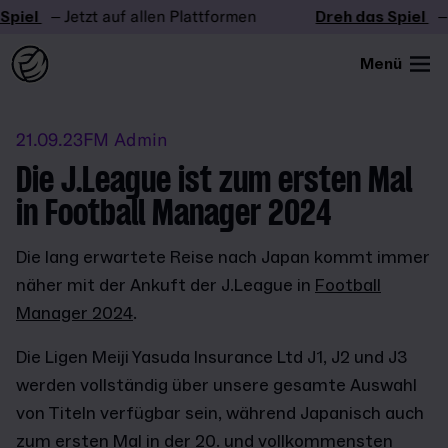
iel
– Jetzt auf allen Plattformen
Dreh das Spiel
– J
Menü
21.09.23
FM Admin
Die J.League ist zum ersten Mal
in Football Manager 2024
Die lang erwartete Reise nach Japan kommt immer
näher mit der Ankuft der J.League in
Football
Manager 2024
.
Die Ligen Meiji Yasuda Insurance Ltd J1, J2 und J3
werden vollständig über unsere gesamte Auswahl
von Titeln verfügbar sein, während Japanisch auch
zum ersten Mal in der 20. und vollkommensten