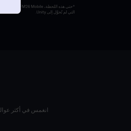
*حتى هذه اللحظة، obile
التي لم تُحوَّل إلى Unity.
انغمس في أكثر عوالم 