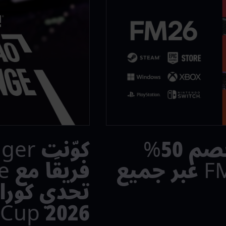
احصل على خصم 50%
كوّنت
على لعبة FM26 عبر جميع
Cup 2026™