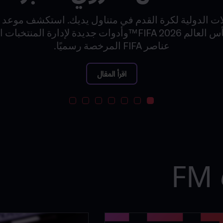
ات الدولية لكرة القدم في متناول يديك. استكشف موعد ب
للمنافسة من أجل كأس العالم FIFA 2026™وأدوات جديدة لإدارة
عناصر FIFA المرخصة رسميًا.
اقرأ المقال