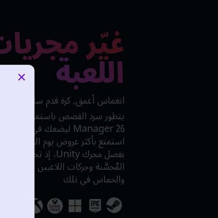
غيّر مجريا
اللعبة
×
انغماس أعمق. كرة قدم سلسة. إثارة
Manager 26 ليضعك في صميم 
استمتع بأكثر عروض يوم المباراة جاذ
بفضل محرك Unity، إذ تجتمع
المُحسَّنة وحركات اللاعبين المرنة لرفع
والحماس في تلك