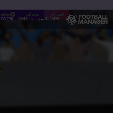
مشاهدة 
العب الآن
اعرف أكثر
FM26
الميزات
FMFC
FWC26