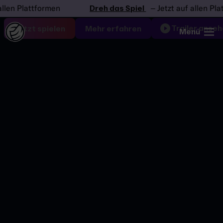
Weltmeisterschaft 2026™
 Plattformen
Dreh das Spiel
– Jetzt auf allen Plattfor
Trailer anse
Jetzt spielen
Mehr erfahren
Menü