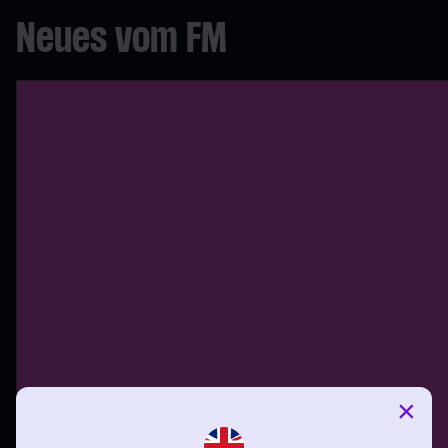
Neues vom FM
×