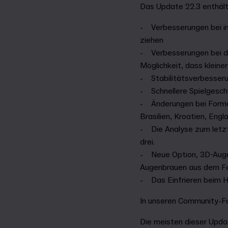
Das Update 22.3 enthäl
- Verbesserungen bei inv
ziehen
- Verbesserungen bei d
Möglichkeit, dass kleine
- Stabilitätsverbesser
- Schnellere Spielgeschwi
- Änderungen bei Format
Brasilien, Kroatien, En
- Die Analyse zum letzt
drei.
- Neue Option, 3D-Augen
Augenbrauen aus dem F
- Das Einfrieren beim 
In unseren Community-For
Die meisten dieser Updat