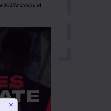
e (iOS/Android) und
×