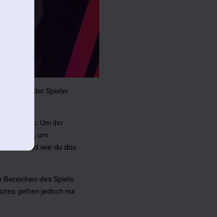
er Daten der Spieler
PC und Mac. Um ihn
on FM22 an, um
s-Modus und wie du das
Bereichen des Spiels.
ates gelten jedoch nur