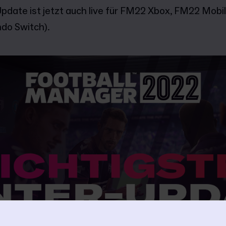
date ist jetzt auch live für FM22 Xbox, FM22 Mobil
do Switch).