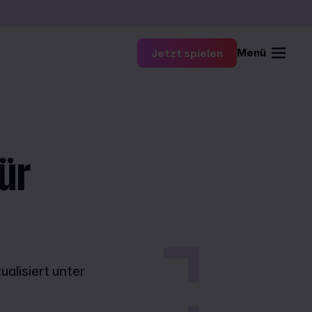
Menü
Jetzt spielen
ür
alisiert unter