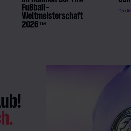
Fußball-
05.06
Weltmeisterschaft
2026™
09.06.2026
- FM Admin
lub!
ch.