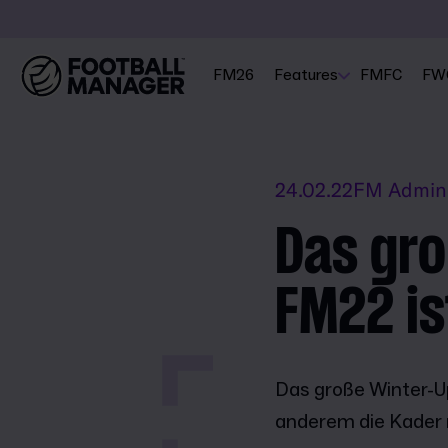
FM26
Features
FMFC
FW
24.02.22
FM Admin
Das gro
FM22 is
Das große Winter-Up
anderem die Kader 