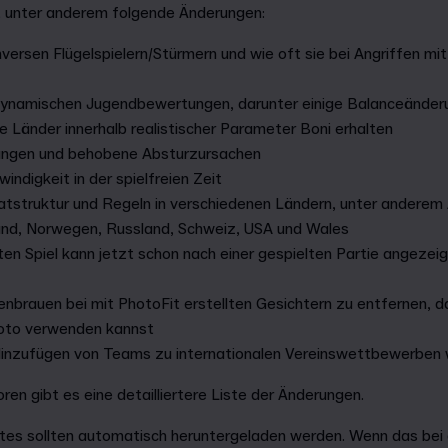
t unter anderem folgende Änderungen:
ersen Flügelspielern/Stürmern und wie oft sie bei Angriffen mit
ynamischen Jugendbewertungen, darunter einige Balanceänderu
re Länder innerhalb realistischer Parameter Boni erhalten
ungen und behobene Absturzursachen
ndigkeit in der spielfreien Zeit
struktur und Regeln in verschiedenen Ländern, unter anderem A
gland, Norwegen, Russland, Schweiz, USA und Wales
en Spiel kann jetzt schon nach einer gespielten Partie angezei
brauen bei mit PhotoFit erstellten Gesichtern zu entfernen, da
oto verwenden kannst
Hinzufügen von Teams zu internationalen Vereinswettbewerben
en gibt es eine detailliertere Liste der Änderungen.
es sollten automatisch heruntergeladen werden. Wenn das bei dir