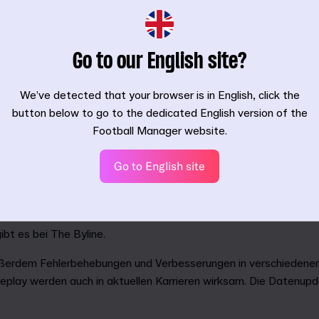
Go to our English site?
We’ve detected that your browser is in English, click the
button below to go to the dedicated English version of the
Football Manager website.
 4,4 Millionen Datenbankänderungen einschließlich Änderungen d
tungen in der ersten Saisonhälfte.
Go to English site
oße Winter-Update bringt die Rückkehr des Versus-Modus für 
t du FMFC-Mitglied sein. Melde dich über den Startbildschirm v
ine Freunde anzutreten. Weitere Infos zur Rückkehr des Versu
bt es bei The Byline.
ßerdem Fehlerbehebungen und Verbesserungen in verschiedenen 
lay werden auch in aktuellen Karrieren wirksam. Die Datenupd