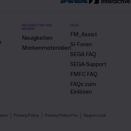
NEUIGKEITEN UND
HILFE
MEDIEN
FM_Assist
Neuigkeiten
e
SI-Foren
Markenmaterialien
SEGA FAQ
SEGA-Support
FMFC FAQ
FAQs zum
Einlösen
ions
Privacy Policy
Privacy Policy Pro
Region Lock