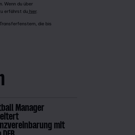
n. Wenn du über
u erfährst du
hier
.
ransferfenstern, die bis
n
tball Manager
eitert
enzvereinbarung mit
 DFB