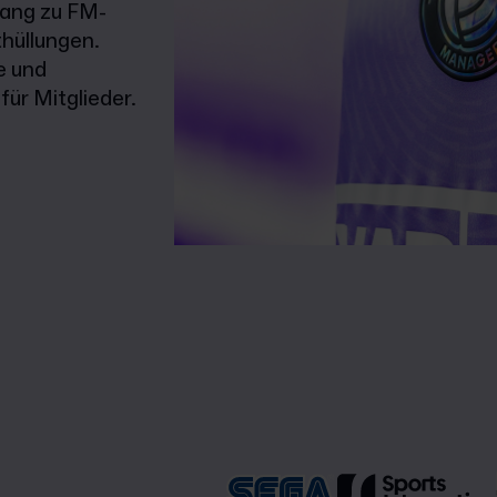
gang zu FM-
hüllungen.
e und
ür Mitglieder.