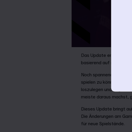
Das Update enthält über
basierend auf ihren Leis
Noch spannender: Das gr
spielen zu können, muss
loszulegen und gegen de
meiste daraus machst, gi
Dieses Update bringt au
Die Änderungen am Gamep
für neue Spielstände.