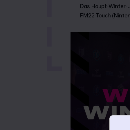
Das Haupt-Winter-Up
FM22 Touch (Ninten