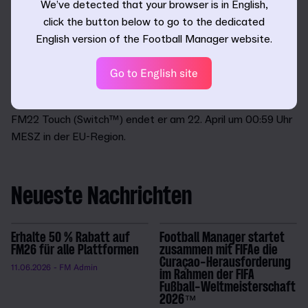
We’ve detected that your browser is in English,
click the button below to go to the dedicated
Um mehr über unsere Titel herauszufinden und zu
English version of the Football Manager website.
entscheiden, welche Version für dich die richtige ist, kannst
du unsere Seite zum
Spielevergleich besuchen
.
Go to English site
*Der Angebotszeitraum für FM22 (Microsoft Store) und
FM22 Xbox endet am 22. April um 22:00 Uhr MESZ. Für
FM22 Touch (Switch™) endet er am 22. April um 00:59 Uhr
MESZ in der EU-Region.
Neueste Nachrichten
Erhalte 50 % Rabatt auf
Football Manager startet
FM26 für alle Plattformen
zusammen mit FIFAe die
Curaçao-Herausforderung
11.06.2026
- FM Admin
im Rahmen der FIFA
Fußball-Weltmeisterschaft
2026™