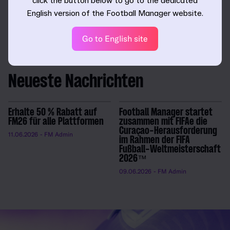
click the button below to go to the dedicated
Weitere Informationen zu den Neuerungen in FM23 und
English version of the Football Manager website.
FM23 Console für diese Saison findest du in unseren
speziellen Feature-Blogs.
Go to English site
Neueste Nachrichten
Erhalte 50 % Rabatt auf
Football Manager startet
FM26 für alle Plattformen
zusammen mit FIFAe die
Curaçao-Herausforderung
11.06.2026
- FM Admin
im Rahmen der FIFA
Fußball-Weltmeisterschaft
2026™
09.06.2026
- FM Admin