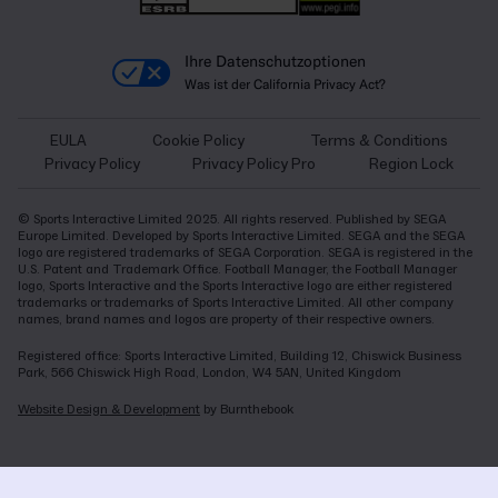
Ihre Datenschutzoptionen
Was ist der California Privacy Act?
EULA
Cookie Policy
Terms & Conditions
Privacy Policy
Privacy Policy Pro
Region Lock
© Sports Interactive Limited 2025. All rights reserved. Published by SEGA
Europe Limited. Developed by Sports Interactive Limited. SEGA and the SEGA
logo are registered trademarks of SEGA Corporation. SEGA is registered in the
U.S. Patent and Trademark Office. Football Manager, the Football Manager
logo, Sports Interactive and the Sports Interactive logo are either registered
trademarks or trademarks of Sports Interactive Limited. All other company
names, brand names and logos are property of their respective owners.
Registered office: Sports Interactive Limited, Building 12, Chiswick Business
Park, 566 Chiswick High Road, London, W4 5AN, United Kingdom
Website Design & Development
by Burnthebook