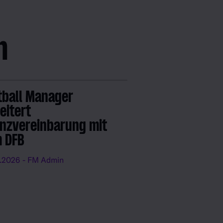
n
tball Manager
eitert
enzvereinbarung mit
 DFB
.2026
- FM Admin