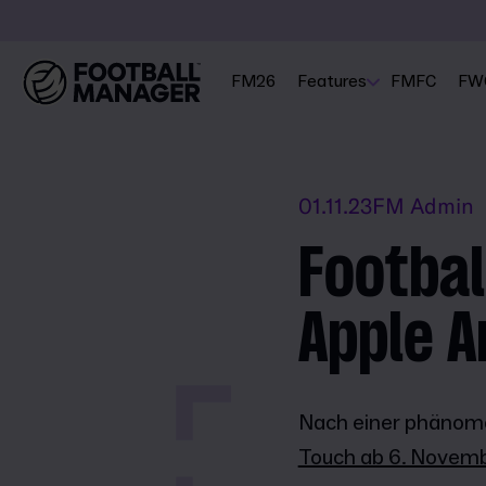
FM26
Features
FMFC
FW
01.11.23
FM Admin
Footbal
Apple A
Nach einer phänom
Touch ab 6. Novembe