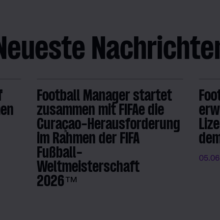
Neueste Nachrichte
f
Football Manager startet
Foo
men
zusammen mit FIFAe die
erw
Curaçao-Herausforderung
Liz
im Rahmen der FIFA
dem
Fußball-
05.06
Weltmeisterschaft
2026™
09.06.2026
- FM Admin