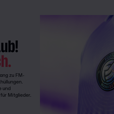
lub!
ch.
gang zu FM-
hüllungen.
e und
ür Mitglieder.