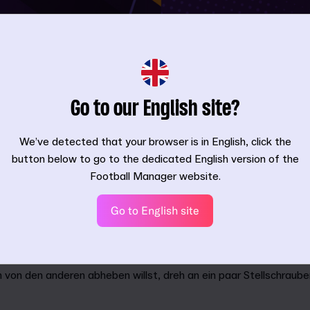
Go to our English site?
We’ve detected that your browser is in English, click the
AGER 2024 TOUCH BEI APPLE ARCADE
button below to go to the dedicated English version of the
Football Manager website.
nd sichere dir die größten Stars im Fußball.
Go to English site
eneration an Superstars, indem du deine Talente auf dem Traini
st.
chsten Taktiken im Fußball zur Verfügung, damit du sofort mit dei
 von den anderen abheben willst, dreh an ein paar Stellschraube
.