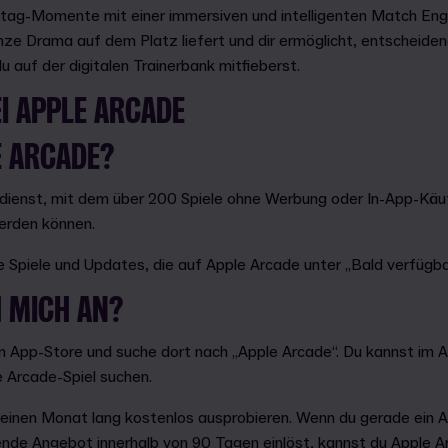
tag-Momente mit einer immersiven und intelligenten Match Engine
nze Drama auf dem Platz liefert und dir ermöglicht, entscheid
auf der digitalen Trainerbank mitfieberst.
EI APPLE ARCADE
E ARCADE?
odienst, mit dem über 200 Spiele ohne Werbung oder In-App-Käu
erden können.
 Spiele und Updates, die auf Apple Arcade unter „Bald verfügb
H MICH AN?
m App-Store und suche dort nach „Apple Arcade“. Du kannst im 
 Arcade-Spiel suchen.
einen Monat lang kostenlos ausprobieren. Wenn du gerade ein 
nde Angebot innerhalb von 90 Tagen einlöst, kannst du Apple 