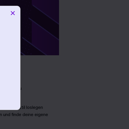
×
ngsplatz zu
nem Spielstil loslegen
n und finde deine eigene