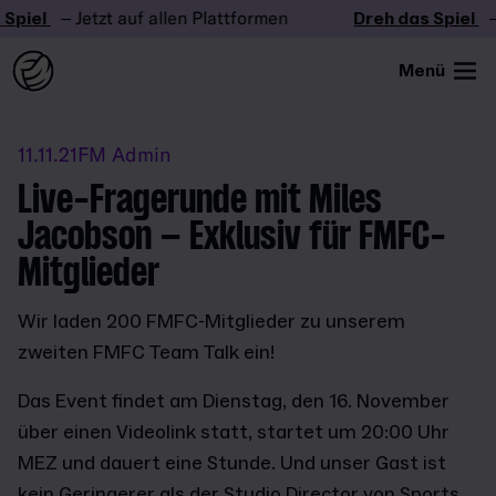
piel
– Jetzt auf allen Plattformen
Dreh das Spiel
– 
Menü
11.11.21
FM Admin
Live-Fragerunde mit Miles
Jacobson – Exklusiv für FMFC-
Mitglieder
Wir laden 200 FMFC-Mitglieder zu unserem
zweiten FMFC Team Talk ein!
Das Event findet am Dienstag, den 16. November
über einen Videolink statt, startet um 20:00 Uhr
MEZ und dauert eine Stunde. Und unser Gast ist
kein Geringerer als der Studio Director von Sports