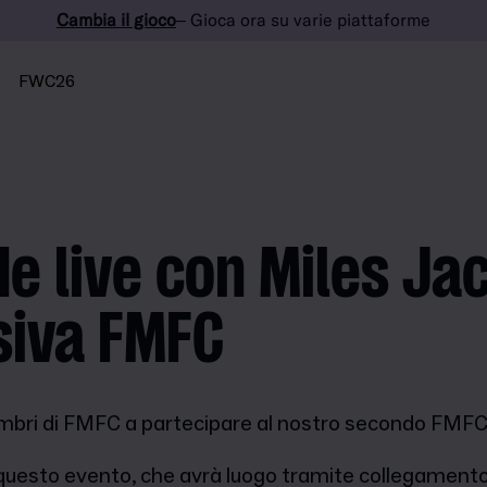
Cambia il gioco
– Gioca ora su varie piattaforme
FWC26
 live con Miles Ja
siva FMFC
bri di FMFC a partecipare al nostro secondo FMFC
r questo evento, che avrà luogo tramite collegament