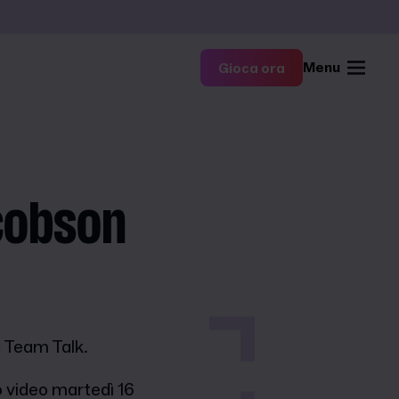
Menu
Gioca ora
cobson
 Team Talk.
o video martedì 16