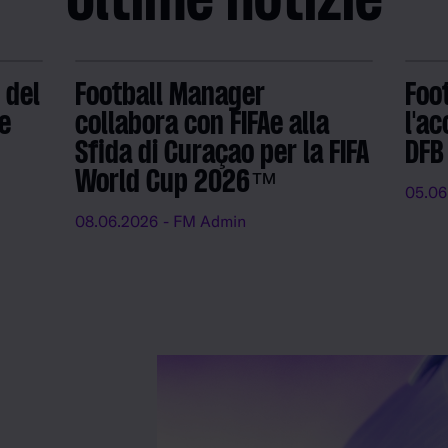
Ultime notizie
 del
Football Manager
Foo
e
collabora con FIFAe alla
l'ac
Sfida di Curaçao per la FIFA
DFB
World Cup 2026™
05.06
08.06.2026
- FM Admin