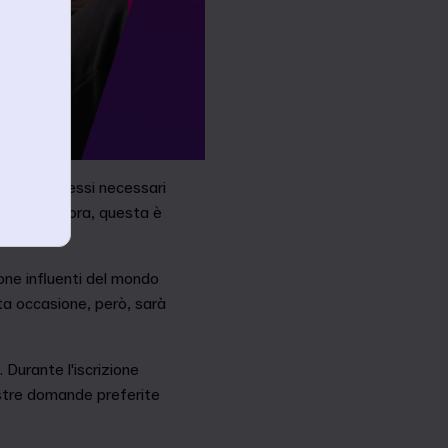
li e i processi necessari
o altro ancora, questa è
one influenti del mondo
ta occasione, però, sarà
 Durante l'iscrizione
ostre domande preferite