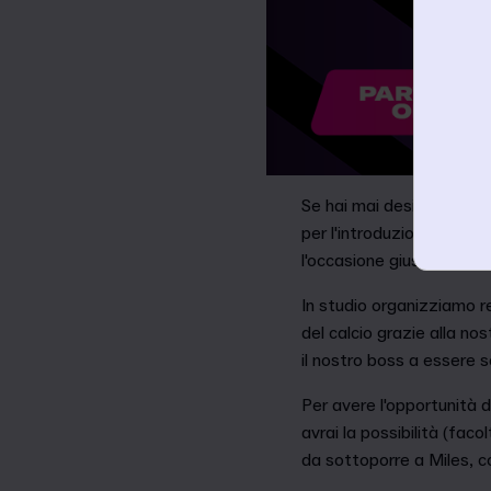
Se hai mai desiderato sap
per l'introduzione di nuo
l'occasione giusta per av
In studio organizziamo r
del calcio grazie alla n
il nostro boss a essere 
Per avere l'opportunità d
avrai la possibilità (fa
da sottoporre a Miles, co