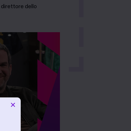
direttore dello
×