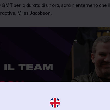
GMT per la durata di un'ora, sarà nientemeno che il 
eractive, Miles Jacobson.