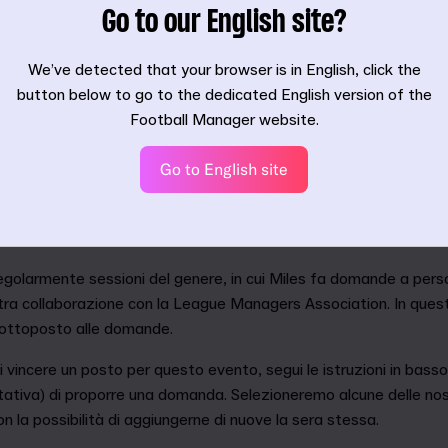
Go to our English site?
We’ve detected that your browser is in English, click the
button below to go to the dedicated English version of the
Football Manager website.
Go to English site
erne di più su come vengono sviluppati i nostri giochi, sui dettag
ve funzioni, sui segreti del database di Football Manager e molt
ere le risposte che cerchi.
egolarmente sessioni del genere, in cui Miles fa domande a pers
ostra collaborazione con la League Managers Association. In ques
sottoposto alle domande.
i vincere un posto per questo evento, segui le istruzioni in basso.
coltativa) di proporre una domanda. Selezioneremo alcune delle n
n la possibilità di aggiungerne di nuove la sera stessa.