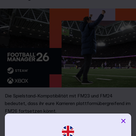
Die Spielstand-Kompatibilität mit FM23 und FM24
bedeutet, dass ihr eure Karrieren plattformübergreifend im
FM26 fortsetzen könnt.
×
FM26 bietet mehr lizenzierte Vereine, Ligen und
Wettbewerbe denn je. Mehr darüber könnt ihr
hier
erfahren,