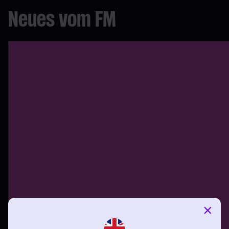
Neues vom FM
×