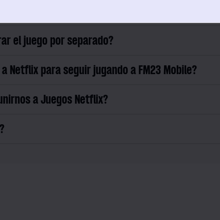
aumentará mi cuota de suscripción a Netflix?
rar el juego por separado?
 a Netflix para seguir jugando a FM23 Mobile?
nirnos a Juegos Netflix?
?