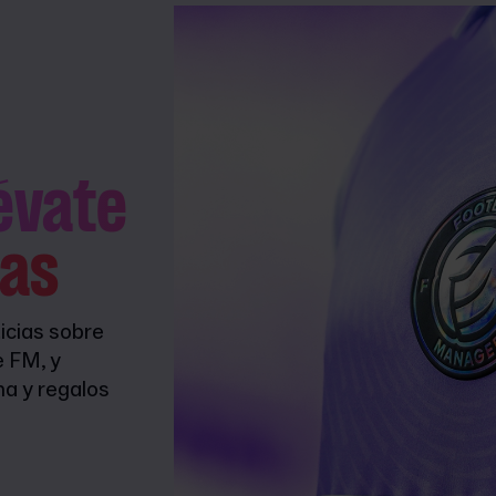
lévate
as
icias sobre
e FM, y
na y regalos