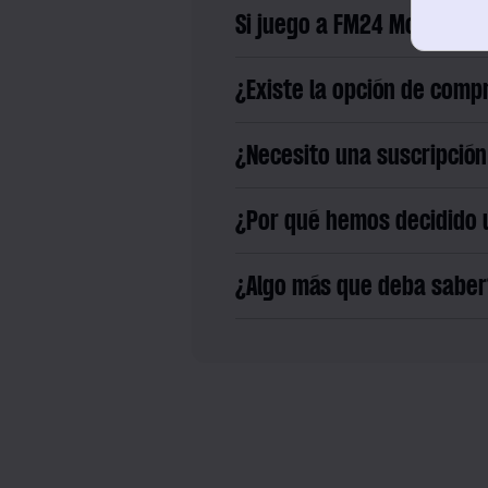
Si juego a FM24 Mobile, ¿
¿Existe la opción de comp
¿Necesito una suscripción
¿Por qué hemos decidido u
¿Algo más que deba saber