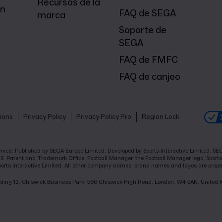
Recursos de la
on
FAQ de SEGA
marca
Soporte de
SEGA
FAQ de FMFC
FAQ de canjeo
ions
Privacy Policy
Privacy Policy Pro
Region Lock
eserved. Published by SEGA Europe Limited. Developed by Sports Interactive Limited. 
.S. Patent and Trademark Office. Football Manager, the Football Manager logo, Sports 
ports Interactive Limited. All other company names, brand names and logos are proper
Building 12, Chiswick Business Park, 566 Chiswick High Road, London, W4 5AN, United