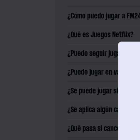
¿Cómo puedo jugar a FM24
¿Qué es Juegos Netflix?
¿Puedo seguir jugando en
¿Puedo jugar en varios di
¿Se puede jugar sin conex
¿Se aplica algún cambio d
¿Qué pasa si cancelo mi su