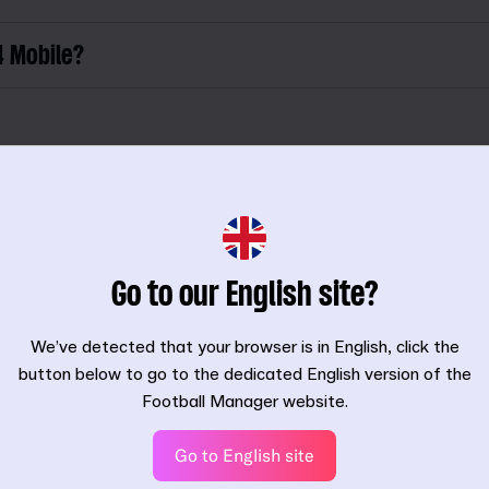
 Mobile?
 iPhone o Android?
spositivos?
Go to our English site?
ión?
We’ve detected that your browser is in English, click the
button below to go to the dedicated English version of the
e compatibilidad?
Football Manager website.
scripción a Netflix?
Go to English site