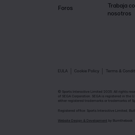
Trabaja c
Foros
nosotros
EULA
Cookie Policy
Terms & Condit
© Sports Interactive Limited 2025. All rights r
of SEGA Corporation. SEGA is registered in the U
either registered trademarks or trademarks of S
Registered office: Sports Interactive Limited, 
Website Design & Development
by Burnthebook