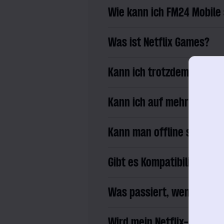
Wie kann ich FM24 Mobile 
Was ist Netflix Games?
Kann ich trotzdem auf iPh
Kann ich auf mehreren Ge
Kann man offline spielen?
Gibt es Kompatibilitätsä
Was passiert, wenn ich me
Wird mein Netflix-Abo teu