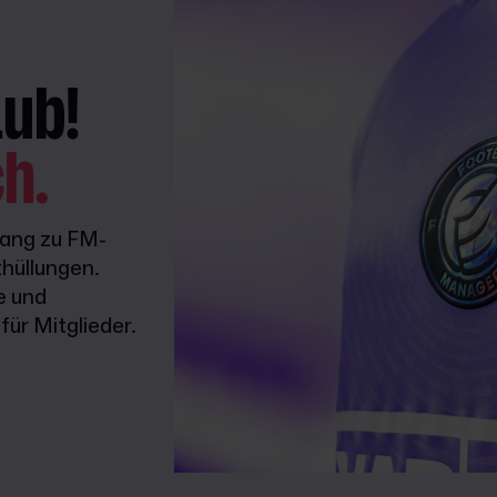
lub!
ch.
gang zu FM-
hüllungen.
e und
ür Mitglieder.