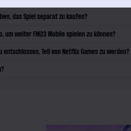
eben, das Spiel separat zu kaufen?
bo, um weiter FM23 Mobile spielen zu können?
 entschlossen, Teil von Netflix Games zu werden?
n?