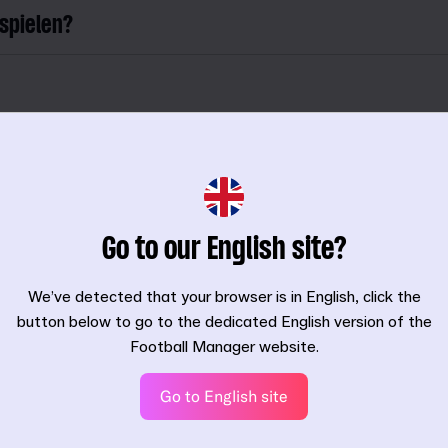
spielen?
one / Android spielen?
räten spielen?
Go to our English site?
We’ve detected that your browser is in English, click the
button below to go to the dedicated English version of the
nderungen?
Football Manager website.
in Netflix-Abo kündige?
Go to English site
rer, wenn ich FM24 Mobile spiele?