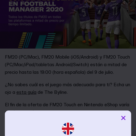
FM20 (PC/Mac), FM20 Mobile (iOS/Android) y FM20 Touch
(PC/Mac/iPad/tabletas Android/Switch) están a mitad de
precio hasta las 19:00 (hora española) del 9 de julio.
¿No sabes cuál es el juego más adecuado para ti? Echa un
ojo a
esta guía
de The Byline.
El fin de la oferta de FM20 Touch en Nintendo eShop varía
según la región: en Europa y Australia termina el 9 de julio
×
(23:59 hora local), en las Américas termina el 9 de julio
(8:59 PDT) y en Asia (Corea) termina el 10 de julio (6:59
JST).