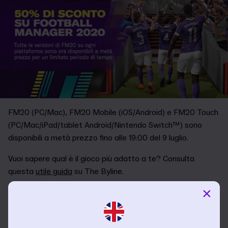
FM20 (PC/Mac), FM20 Mobile (iOS/Android) e FM20 Touch
(PC/Mac/iPad/tablet Android/Nintendo Switch™) sono
disponibili a metà prezzo fino alle 19:00 del 9 luglio.
Vuoi sapere qual è il gioco più adatto a te? Consulta
questa
utile guida
su The Byline.
×
Il termine dell'offerta relativa a FM20 Touch su Nintendo
eShop varia tra le regioni - Europa e Australia 9 luglio
(23:59 ora locale), Americhe 9 luglio (8:59 PDT) e Asia