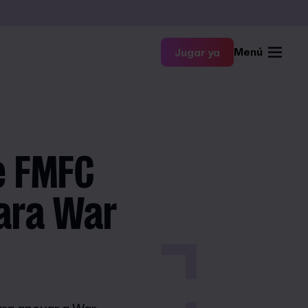
Menú
Jugar ya
e FMFC
para War