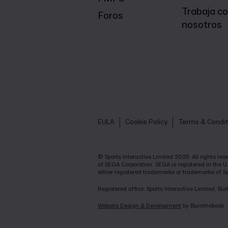
Trabaja c
Foros
nosotros
EULA
Cookie Policy
Terms & Condit
© Sports Interactive Limited 2025. All rights r
of SEGA Corporation. SEGA is registered in the U
either registered trademarks or trademarks of S
Registered office: Sports Interactive Limited, 
Website Design & Development
by Burnthebook