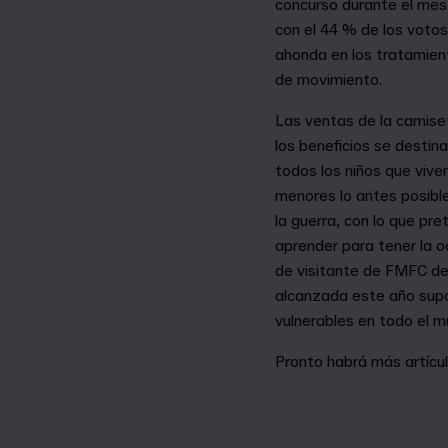
concurso durante el me
con el 44 % de los votos
ahonda en los tratamient
de movimiento.
Las ventas de la camise
los beneficios se destin
todos los niños que viven
menores lo antes posibl
la guerra, con lo que pr
aprender para tener la o
de visitante de FMFC de
alcanzada este año supo
vulnerables en todo el m
Pronto habrá más artícu