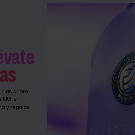
lévate
as
icias sobre
e FM, y
na y regalos