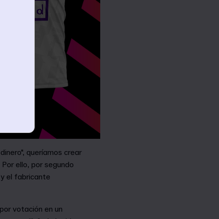
dinero", queríamos crear
 Por ello, por segundo
y el fabricante
por votación en un