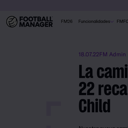
FM26
Funcionalidades
FMF
18.07.22
FM Admin
La cami
22 reca
Child