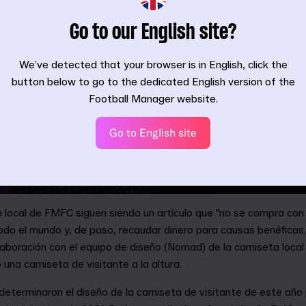
Go to our English site?
We’ve detected that your browser is in English, click the
button below to go to the dedicated English version of the
Football Manager website.
Go to English site
local de FMFC siguen siendo un artículo que "no se compra con 
odo el mundo y, de paso, recaudar dinero para causas benéficas.
aboración con el equipo de diseño (Nomad) de la camiseta local 
na camiseta de visitante a la altura.
terminaron el diseño de la camiseta de visitante de este año 