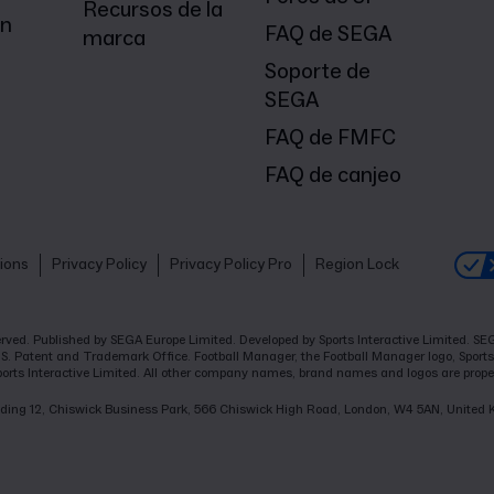
Recursos de la
on
FAQ de SEGA
marca
Soporte de
SEGA
FAQ de FMFC
FAQ de canjeo
ions
Privacy Policy
Privacy Policy Pro
Region Lock
eserved. Published by SEGA Europe Limited. Developed by Sports Interactive Limited. 
.S. Patent and Trademark Office. Football Manager, the Football Manager logo, Sports 
ports Interactive Limited. All other company names, brand names and logos are proper
Building 12, Chiswick Business Park, 566 Chiswick High Road, London, W4 5AN, United