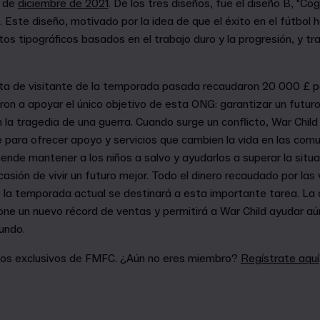
s de
diciembre de 2021
. De los tres diseños, fue el diseño B, "Coge
. Este diseño, motivado por la idea de que el éxito en el fútbol 
os tipográficos basados en el trabajo duro y la progresión, y t
ta de visitante de la temporada pasada recaudaron 20 000 £ 
aron a apoyar el único objetivo de esta ONG: garantizar un futuro
 la tragedia de una guerra. Cuando surge un conflicto, War Child 
e para ofrecer apoyo y servicios que cambien la vida en las co
etende mantener a los niños a salvo y ayudarlos a superar la situ
casión de vivir un futuro mejor. Todo el dinero recaudado por la
 la temporada actual se destinará a esta importante tarea. La 
ne un nuevo récord de ventas y permitirá a War Child ayudar aú
undo.
los exclusivos de FMFC. ¿Aún no eres miembro?
Regístrate aquí