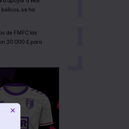
ara apoyar a War
 bélicos, se ha
ros de FMFC las
on 30 000 £ para
×