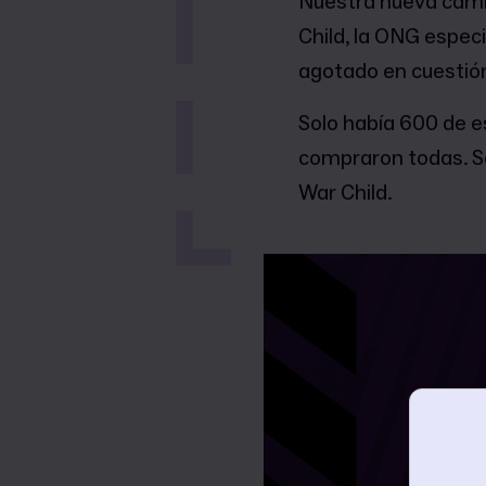
Nuestra nueva camis
Child, la ONG especi
agotado en cuestión
Solo había 600 de e
compraron todas. S
War Child.