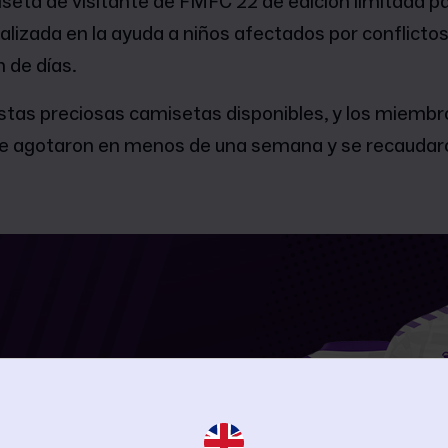
eta de visitante de FMFC 22 de edición limitada p
alizada en la ayuda a niños afectados por conflictos
 de días.
stas preciosas camisetas disponibles, y los miemb
e agotaron en menos de una semana y se recaudar