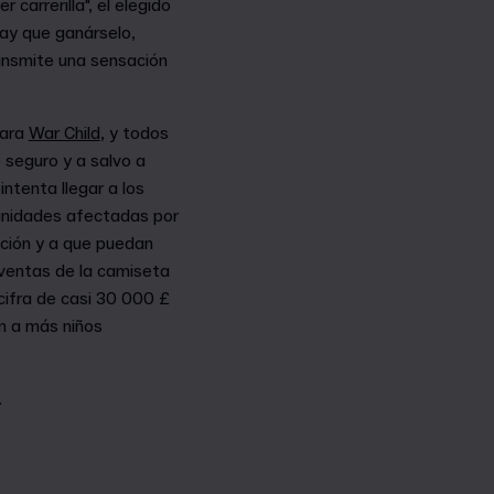
r carrerilla", el elegido
hay que ganárselo,
ransmite una sensación
para
War Child
, y todos
 seguro y a salvo a
intenta llegar a los
munidades afectadas por
ación y a que puedan
s ventas de la camiseta
cifra de casi 30 000 £
n a más niños
.