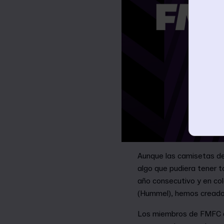
Aunque las camisetas de 
algo que pudiera tener t
año consecutivo y en col
(Hummel), hemos creado u
Los miembros de FMFC de