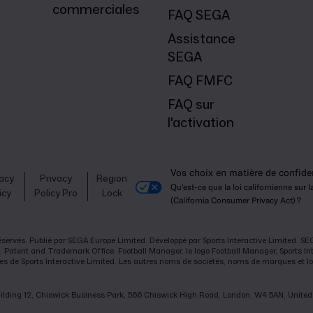
commerciales
FAQ SEGA
Assistance
SEGA
FAQ FMFC
FAQ sur
l'activation
Vos choix en matière de confiden
vacy
Privacy
Region
Qu'est-ce que la loi californienne sur
icy
Policy Pro
Lock
(California Consumer Privacy Act) ?
réservés. Publié par SEGA Europe Limited. Développé par Sports Interactive Limited. 
 Patent and Trademark Office. Football Manager, le logo Football Manager, Sports Inter
e Sports Interactive Limited. Les autres noms de sociétés, noms de marques et logo
 Building 12, Chiswick Business Park, 566 Chiswick High Road, London, W4 5AN, Unit