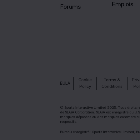
Emplois
Forums
Cookie
Terms &
Pri
EULA
Policy
Conditions
Pol
© Sports Interactive Limited 2025. Tous droits 
de SEGA Corporation. SEGA est enregistré au U.S.
marques déposées ou des marques commerciales d
respectifs.
Bureau enregistré : Sports Interactive Limited,