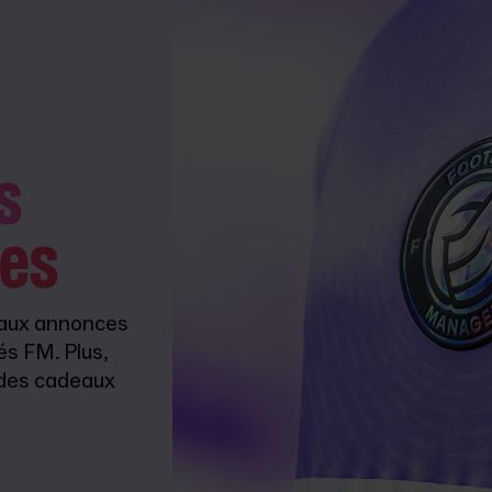
s
es
 aux annonces
és FM. Plus,
t des cadeaux