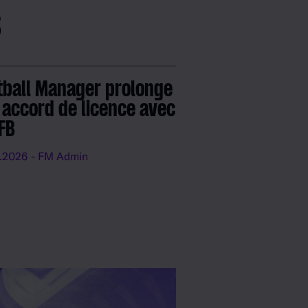
s
tball Manager prolonge
 accord de licence avec
DFB
.2026
- FM Admin