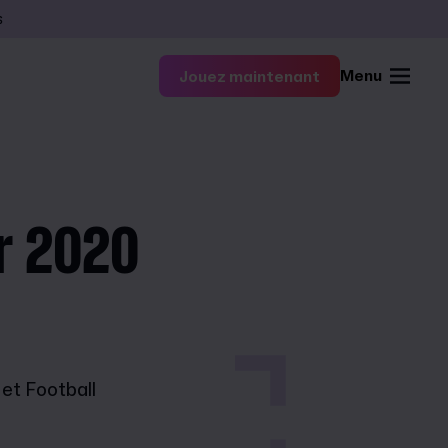
s
Menu
Jouez maintenant
r 2020
et Football