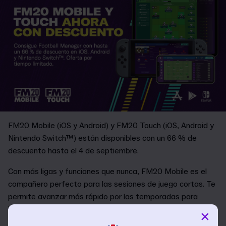
FM20 Mobile (iOS y Android) y FM20 Touch (iOS, Android y
Nintendo Switch™) están disponibles con un 66 % de
descuento hasta el 4 de septiembre.
Con más ligas y funciones que nunca, FM20 Mobile es el
compañero perfecto para las sesiones de juego cortas. Te
permite avanzar más rápido por las temporadas para
llegar cuanto antes al éxito.
×