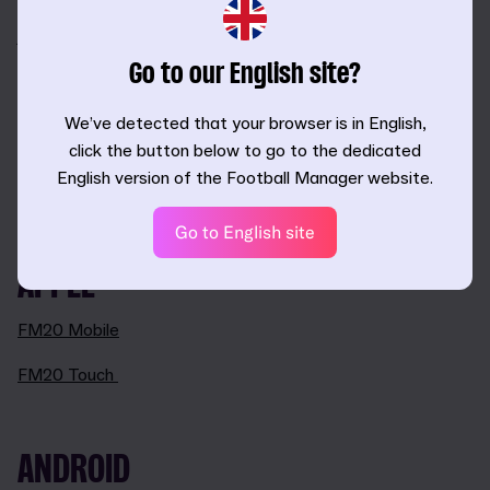
Con desafíos de partida rápida únicos, más de 110 ligas
jugables, además de nuevas incorporaciones al núcleo de
FM20, la Visión del club y el Centro de desarrollo, FM20
Go to our English site?
Touch es perfecto para aquellos con mucha ambición y
poco tiempo.
We’ve detected that your browser is in English,
click the button below to go to the dedicated
Empieza tu meteórico camino a la gloria futbolística hoy
English version of the Football Manager website.
mismo con un 66 % de descuento.
Go to English site
APPLE
FM20 Mobile
FM20 Touch
ANDROID