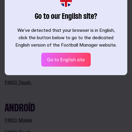
ve Geliştirme Merkezi'ni sunan FM20 Touch zamanı az
ama hırsı çok olan kişiler için harikadır.
Go to our English site?
Futbol zaferine giden hızlı yolcuğunuza bugün %66 indirimle
We’ve detected that your browser is in English,
başlayın.
click the button below to go to the dedicated
English version of the Football Manager website.
APPLE
Go to English site
FM20 Mobile
FM20 Touch
ANDROID
FM20 Mobile