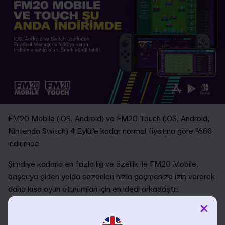
FM20 Mobile (iOS, Android) ve FM20 Touch (iOS, Android,
Nintendo Switch) 4 Eylül'e kadar normal fiyatına göre %66
indirimde.
Şimdiye kadarki en fazla lig ve özellik ile FM20 Mobile,
başarıya giden yolda sezonları hızla geçmenize izin vererek
daha kısa oyun oturumları için en ideal arkadaştır.
×
Benzersiz "seç ve oyna" mücadeleleri, 110'dan fazla
oynanabilir lig ve FM20'nin temel yeni ekleri Kulüp Vizyonu