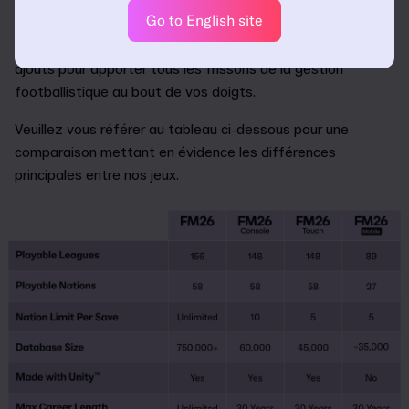
basculer sur Unity à l'heure actuelle, est disponible
Go to English site
exclusivement pour les abonnés Netflix. FM26 Mobile
combine des sensations rétro à une multitude de nouveaux
ajouts pour apporter tous les frissons de la gestion
footballistique au bout de vos doigts.
Veuillez vous référer au tableau ci-dessous pour une
comparaison mettant en évidence les différences
principales entre nos jeux.