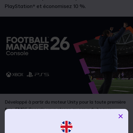
PlayStation* et économisez 10 %.
Développé à partir du moteur Unity pour la toute première
fois, FM26 Console vous plonge au cœur du beau jeu.
×
Proposant des commandes console fluides et instinctives,
notre
interface utilisateur réimaginée
se combine avec