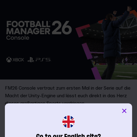
FM26 Console vertraut zum ersten Mal in der Serie auf die
Macht der Unity-Engine und lässt euch direkt in das Herz
dieses großartigen Sports vordringen.
×
Eine frisch designte Benutzeroberfläche
wird mittels
müheloser, instinktiver Konsolensteuerung kontrolliert und
bringt euch in Kombination mit
dem eindringlichsten