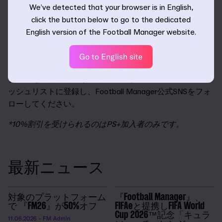
We’ve detected that your browser is in English,
ゲームプレイ以外にも、セーブデータ変換機能により、
click the button below to go to the dedicated
『FM23 Console』、『FM24 Console』のキャリアを本作でも
English version of the Football Manager website.
そのまま引き継いでプレイできます。
『FM26 Console』で、あなたが思い描く唯一無二のサッカ
Go to English site
ーの世界を実現しましょう。発売前の最新情報やアップ
デートをいち早く受け取りたい方は、Xbox、PS5のウィ
ッシュリストに登録し、Football Manager公式SNSをフォ
ローしてください。
*10%割引を受けられるのはPS+加入者のみです。
最新ニュース
対象のプラットフォーム
『Football Manager』、
で 『FM26』が50%オフ
FIFAeと提携しFIFA World
Cup 2026™記念「キュラ
11.06.2026
- FM Admin