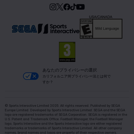
あなたのプライバシーの選択
カリフォルニア州プライバシー法とは何で
すか？
© Sports Interactive Limited 2025. All rights reserved. Published by SEGA
Europe Limited. Developed by Sports Interactive Limited. SEGA and the SEGA
logo are registered trademarks of SEGA Corporation. SEGA is registered in the
U.S. Patent and Trademark Office. Football Manager, the Football Manager
logo, Sports Interactive and the Sports Interactive logo are either registered
trademarks or trademarks of Sports Interactive Limited. All other company
names, brand names and logos are property of their respective owners.