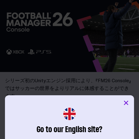
シリーズ初のUnityエンジン採用により、『FM26 Console』
ではサッカーの世界をよりリアルに体感することができ
ます。
×
直感的でスムーズな操作性に加え、刷新されたユーザー
インターフェースと、シリーズ史上もっとも臨場感あふ
れる試合当日の演出が融合。試合を左右するすべての瞬
Go to our English site?
間を、これまで以上に身近に感じられます。