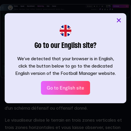
×
Go to our English site?
We’ve detected that your browser is in English,
click the button below to go to the dedicated
English version of the Football Manager website.
Ce qui est réellement très utile ici est le Visualiseur de
Go to English site
tactiques. Ceci vous permet de voir clairement comment
vos joueurs occupent certaines zones de la pelouse au sein
d'un schéma défensif ou offensif donné.
Le visualiseur divise le terrain en trois zones verticales et
trois zones horizontales et vous laisse observer, section