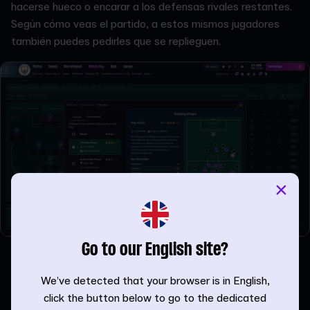
hacerse hueco o encarar a los defensas rivales restantes.
Según cómo veas el partido, a estos mismos jugadores
también puedes pedirles que se replieguen.
×
Go to our English site?
Lo más útil que hay es el visualizador de tácticas, con el
que puedes ver claramente qué jugadores ocupan qué
We’ve detected that your browser is in English,
lugares del campo en un dibujo defensivo u ofensivo.
click the button below to go to the dedicated