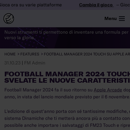
a su varie piattaforme
Cambia il gioco
– Gioca ora s
LE
NOVITÀ
DI FM24
Menu
Nuovi strumenti ti permettono di inventare una formula per 
verso la gloria.
HOME
FEATURES
FOOTBALL MANAGER 2024 TOUCH SU APPLE AR
31.10.23
|
FM Admin
FOOTBALL MANAGER 2024 TOUCH
SVELATE LE NUOVE CARATTERIST
Football Manager 2024 fa il suo ritorno su
Apple Arcade
dop
anno, in vista del lancio mondiale previsto per il 6 novembre
L'edizione di quest'anno porta con sé tantissime modifiche, d
sistema Dinamiche che ti metterà ancora più a contatto con 
possibile anche importare i salvataggi di FM23 Touch e ripr