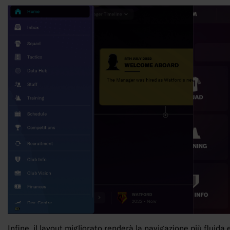
Infine, il layout migliorato renderà la navigazione più fluida