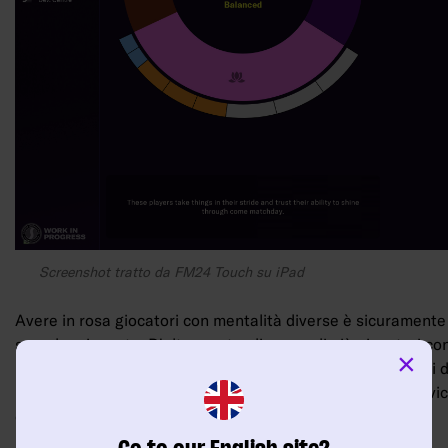
Screenshot tratto da FM24 Touch su iPad
Avere in rosa giocatori con mentalità diverse è sicuramente
squadra vincente. D'altro canto, disporre di più giocatori co
×
prestazioni in allenamento. In generale, meglio circondarsi
positive, come nella realtà. Queste possono sostenersi a vic
dello spogliatoio e offrire risultati migliori in partita.