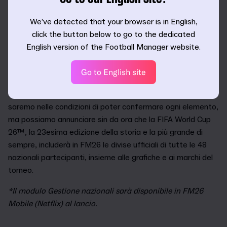
Questa collaborazione ci consente di rispondere ad alcune
We’ve detected that your browser is in English,
domande che ci erano state fatte: la licenza FIFA porterà
click the button below to go to the dedicated
al rilascio di un modulo giocabile Gestione nazionali
English version of the Football Manager website.
rinnovato per FM26, FM26 Console e FM26 Touch*
previsto per il prossimo anno, prima della FIFA World Cup
Go to English site
26™.
I dettagli completi verranno comunicati in seguito, quando
saremo nelle condizioni di poter confermare ogni elemento,
ma possiamo annunciare sin da ora che la FIFA World Cup
26™, la 23esima edizione della storia e la più grande di
sempre, includerà in FM26 le divise ufficiali di tutte le 48
nazionali partecipanti, insieme alle grafiche e ai marchi del
torneo.
*Il modulo Gestione nazionali sarà disponibile in FM26
Mobile (Netflix) al lancio.