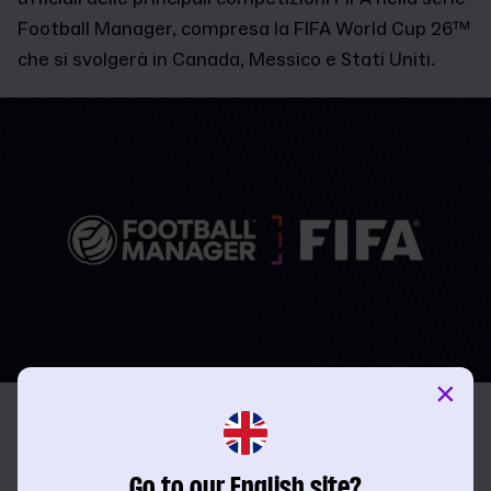
Football Manager, compresa la FIFA World Cup 26™
che si svolgerà in Canada, Messico e Stati Uniti.
×
FM26 sarà il primo capitolo a includere le competizioni con
nome e marchio ufficiali FIFA, con la FIFA World Cup™, la
FIFA Women's World Cup™ e la FIFA Club World Cup™.
Go to our English site?