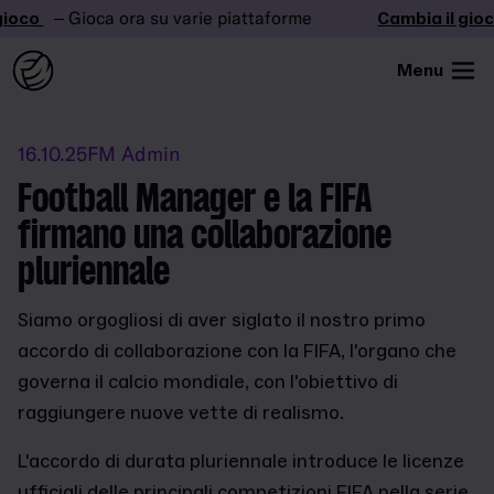
ioco
– Gioca ora su varie piattaforme
Cambia il gioco
Menu
16.10.25
FM Admin
Football Manager e la FIFA
firmano una collaborazione
pluriennale
Siamo orgogliosi di aver siglato il nostro primo
accordo di collaborazione con la FIFA, l'organo che
governa il calcio mondiale, con l'obiettivo di
raggiungere nuove vette di realismo.
L'accordo di durata pluriennale introduce le licenze
ufficiali delle principali competizioni FIFA nella serie