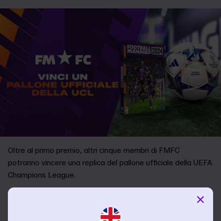
Oltre al primo premio, altri cinque membri di FMFC
potranno vincere una replica del pallone ufficiale della UEFA
Champions League.
I sei vincitori riceveranno anche una versione fisica di
×
Football Manager 2024.