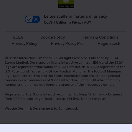
Le tue scelte in materia di privacy
Cos'è il California Privacy Act?
EULA
Cookie Policy
Terms & Conditions
Privacy Policy
Privacy Policy Pro
Region Lock
© Sports Interactive Limited 2025. All rights reserved. Published by SEGA
Europe Limited. Developed by Sports Interactive Limited. SEGA and the SEGA
logo are registered trademarks of SEGA Corporation. SEGA is registered in the
U.S. Patent and Trademark Office. Football Manager, the Football Manager
logo, Sports Interactive and the Sports Interactive logo are either registered
trademarks or trademarks of Sports Interactive Limited. All other company
names, brand names and logos are property of their respective owners.
Registered office: Sports Interactive Limited, Building 12, Chiswick Business
Park, 566 Chiswick High Road, London, W4 5AN, United Kingdom
Website Design & Development
by Burnthebook