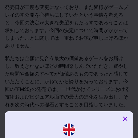
発売日が二度も変更になっており、また皆様がゲームプ
レイの初公開を心待ちにしていたという事情を考える
と、今回の決定が大きな失望をもたらすであろうことは
承知しております。今回の決定について時間がかかって
しまったことに関しては、重ねてお詫び申し上げるほか
ありません。
私たちは金額に見合う最大の価値あるゲームをお届け
し、数えきれないほどの時間楽しんでいただき、費やし
た時間や金額のすべてが価値あるものであったと感じて
いただくことに、かねてから誇りを持っております。今
回の『FM25』の発売では、一世代かけてシリーズにおける
技術およびビジュアル面での最大の進化を生み出し、そ
れを次の時代への礎石とすることを目指していました。
×
さまざまな困難、そして多くの不慮の事態により、現状
はゲームの多くの部分において私たちが目標としたこと
を達成できていません。発売延期はゲームを望まれたレ