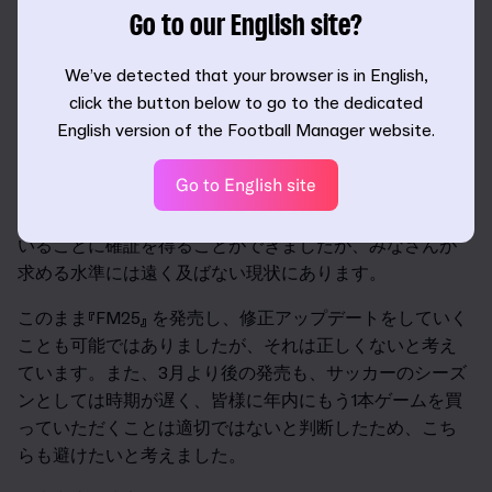
ベルに近づけることを企図してのことでしたが、スケジ
Go to our English site?
ュールを調整しても望まれた水準に達することができな
いだろうことが疑いの余地なく明らかになりました。
We’ve detected that your browser is in English,
click the button below to go to the dedicated
ゲームの多くの部分では目標を達成することができまし
English version of the Football Manager website.
たが、全体的なプレイヤー体験とユーザーインターフェ
ースの面では必要なレベルを満たすことができませんで
Go to English site
した。コンシューマー機によるプレイテストなどの包括
的な評価が実施され、ゲームの新たな方向性に近づいて
いることに確証を得ることができましたが、みなさんが
求める水準には遠く及ばない現状にあります。
このまま『FM25』 を発売し、修正アップデートをしていく
ことも可能ではありましたが、それは正しくないと考え
ています。また、3月より後の発売も、サッカーのシーズ
ンとしては時期が遅く、皆様に年内にもう1本ゲームを買
っていただくことは適切ではないと判断したため、こち
らも避けたいと考えました。