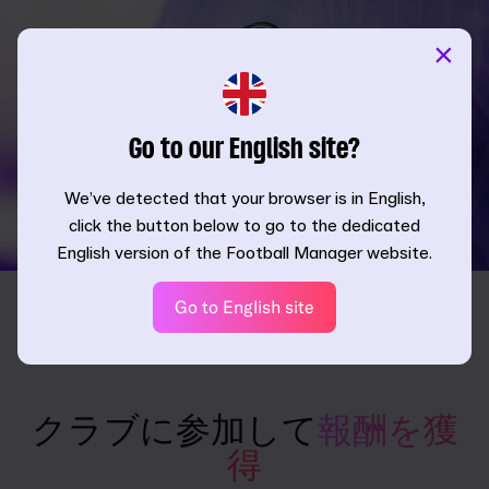
×
Go to our English site?
We’ve detected that your browser is in English,
click the button below to go to the dedicated
English version of the Football Manager website.
Go to English site
クラブに参加して
報酬を獲
得