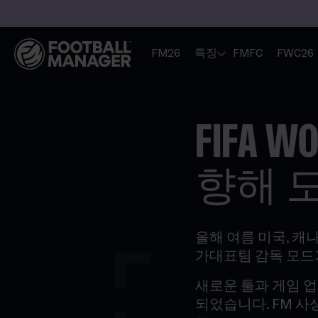
FM26
특징
FMFC
FWC26
FIFA 
향해 
올해 여름 미국, 캐나다
가대표팀 감독 모드
새로운 툴과 게임 업
되었습니다. FM 사