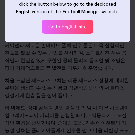
게임 내 사이드바의 버그 신고 버튼을 사용하거나 커뮤니티
click the button below to go to the dedicated
포럼을 통해 알려주시면 됩니다.
English version of the Football Manager website.
매치데이 환경은 지속적으로 발전하는 축구의 속성에 맞게
Go to English site
변화했습니다. 팬들은 이제 가장 트렌디한 최신 전술을 더욱
가까이서 경험할 수 있죠. 지능적인 그라운드 내 포지션 로
테이션과 새로운 인버티드 풀백 선수 롤은 더욱 실험적인
전술을 펼칠 수 있는 방법을 선사하며, 스마트해진 선수 움
직임과 현실감 있게 구현된 공의 물리적 움직임 및 조명은
경기 자체적으로도 큰 발전을 이루게 해주었습니다.
처음 도입된 세트피스 코치는 각종 세트피스 상황에 대비한
루틴을 생성할 수 있는 새롭고 직관적인 방식의 세트피스
생성기에 한층 힘을 실어 줍니다.
이 밖에도, 상대 감독의 영입 결정 및 게임 내 재무 시스템이
업그레이드되어 커리어를 진행할 때마다 역동적이고 도전
적인 환경을 선사합니다. 중개인 도입, 기존 에이전트의 기
능성 강화는 플레이어들에게 선수를 팔고 다음 리빌딩 프로