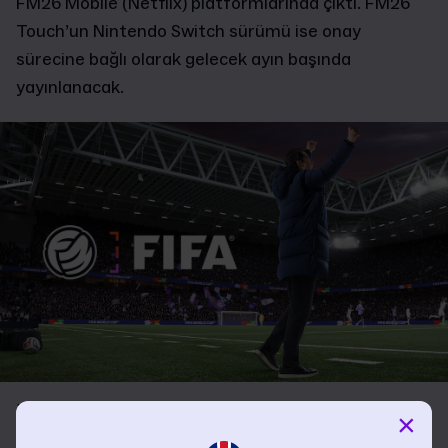
FM26 Mobile (Netflix) platformlarında çıktı. FM26
Touch’un Nintendo Switch sürümü ise onay
sürecine bağlı olarak gelecek ayın başında
yayınlanacak.
Bu güncellemede görebileceklerin hakkında, yeni maç
×
hazırlık araçları, kadro inşası güncellemeleri ve lisanslı FIFA