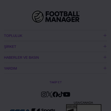
TOPLULUK
ŞİRKET
HABERLER VE BASIN
YARDIM
TAKİP ET