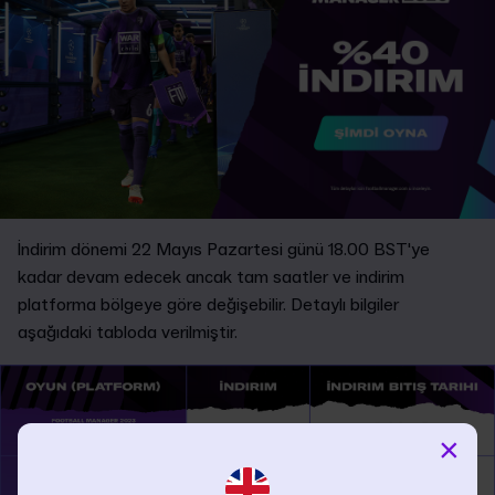
İndirim dönemi 22 Mayıs Pazartesi günü 18.00 BST'ye
kadar devam edecek ancak tam saatler ve indirim
platforma bölgeye göre değişebilir. Detaylı bilgiler
aşağıdaki tabloda verilmiştir.
×