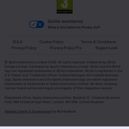
Gizlilik tercihleriniz
What is the California Privacy Act?
EULA
Cookie Policy
Terms & Conditions
Privacy Policy
Privacy Policy Pro
Region Lock
© Sports Interactive Limited 2025. All rights reserved. Published by SEGA
Europe Limited. Developed by Sports Interactive Limited. SEGA and the SEGA
logo are registered trademarks of SEGA Corporation. SEGA is registered in the
U.S. Patent and Trademark Office. Football Manager, the Football Manager
logo, Sports Interactive and the Sports Interactive logo are either registered
trademarks or trademarks of Sports Interactive Limited. All other company
names, brand names and logos are property of their respective owners.
Registered office: Sports Interactive Limited, Building 12, Chiswick Business
Park, 566 Chiswick High Road, London, W4 5AN, United Kingdom
Website Design & Development
by Burnthebook