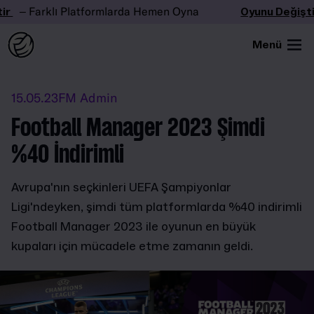
r
– Farklı Platformlarda Hemen Oyna
Oyunu Değiştir
Menü
15.05.23
FM Admin
Football Manager 2023 Şimdi
%40 İndirimli
Avrupa'nın seçkinleri UEFA Şampiyonlar
Ligi'ndeyken, şimdi tüm platformlarda %40 indirimli
Football Manager 2023 ile oyunun en büyük
kupaları için mücadele etme zamanın geldi.