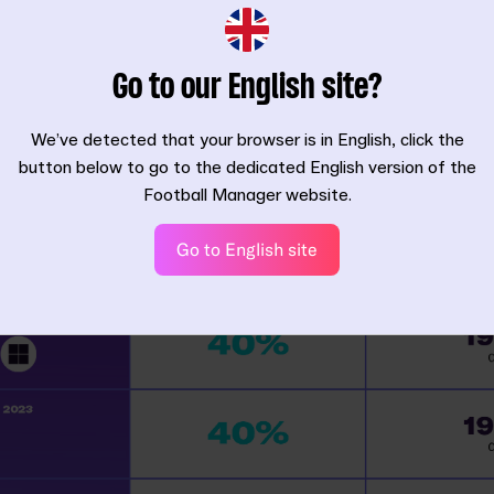
Go to our English site?
We’ve detected that your browser is in English, click the
le 18:00 BST di lunedì 22 maggio. Gli orari e gli sconti esatti varia
button below to go to the dedicated English version of the
o. Tutti i dettagli nella tabella in basso.
Football Manager website.
Go to English site