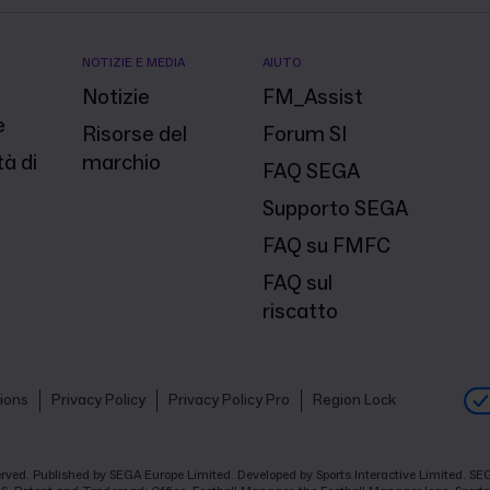
NOTIZIE E MEDIA
AIUTO
Notizie
FM_Assist
e
Risorse del
Forum SI
à di
marchio
FAQ SEGA
Supporto SEGA
FAQ su FMFC
FAQ sul
riscatto
ions
Privacy Policy
Privacy Policy Pro
Region Lock
eserved. Published by SEGA Europe Limited. Developed by Sports Interactive Limited. 