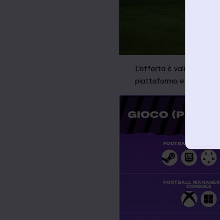
L'offerta è valida fino al
piattaforma e al territori