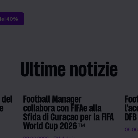
 del 40%
Ultime notizie
 del
Football Manager
Foo
e
collabora con FIFAe alla
l'ac
Sfida di Curaçao per la FIFA
DFB
World Cup 2026™
05.06