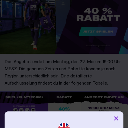
Das Angebot endet am Montag, den 22. Mai um 19:00 Uhr
MESZ. Die genauen Zeiten und Rabatte können je nach
Region unterschiedlich sein. Eine detaillierte
Aufschlüsselung findest du in der folgenden Tabelle.
×