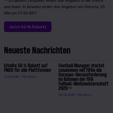
**Zu diesem Zeitpunkt endet das Angebot in der EMEA
und Asien. In Amerika endet das Angebot am Diensta, 23.
Mai um 07:59 BST.
Jetzt 40 % Rabatt
Neueste Nachrichten
Erhalte 50 % Rabatt auf
Football Manager startet
FM26 für alle Plattformen
zusammen mit FIFAe die
Curaçao-Herausforderung
11.06.2026
- FM Admin
im Rahmen der FIFA
Fußball-Weltmeisterschaft
2026™
09.06.2026
- FM Admin