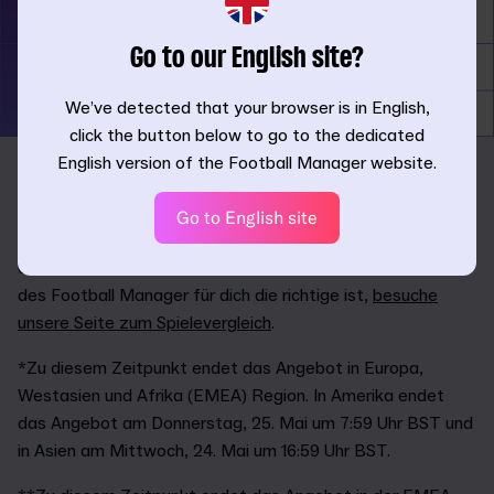
Go to our English site?
We’ve detected that your browser is in English,
click the button below to go to the dedicated
English version of the Football Manager website.
Triff alle Schlüsselentscheidungen auf dem Feld und
abseits des Rasens, wenn du deinen Club zu Ruhm auf
Go to English site
allen großen Bühnen führst.
Um mehr zu erfahren und zu entscheiden, welche Version
des Football Manager für dich die richtige ist,
besuche
unsere Seite zum Spielevergleich
.
*Zu diesem Zeitpunkt endet das Angebot in Europa,
Westasien und Afrika (EMEA) Region. In Amerika endet
das Angebot am Donnerstag, 25. Mai um 7:59 Uhr BST und
in Asien am Mittwoch, 24. Mai um 16:59 Uhr BST.