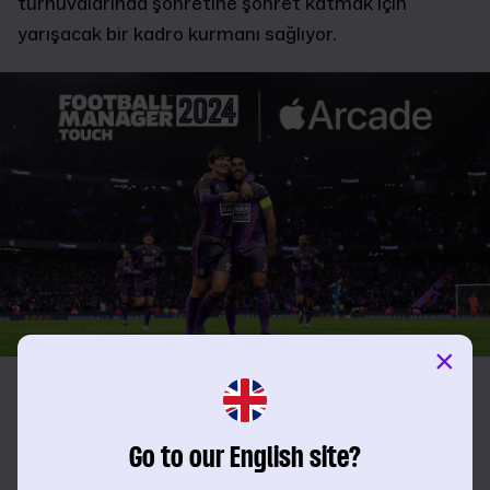
turnuvalarında şöhretine şöhret katmak için
yarışacak bir kadro kurmanı sağlıyor.
×
Büyük bir menajer olma yolunda ilerleme asla durmaz.
FM23 Touch'taki kariyerini devam ettirebilme imkanı, dünya
futbolunun zirvesine giden yolculuğunu sürdürmene olanak
Go to our English site?
tanıyor.