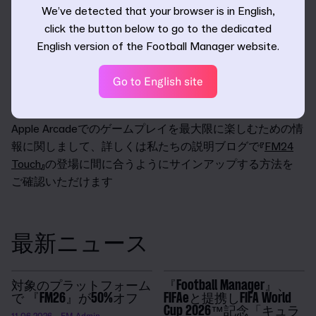
We’ve detected that your browser is in English,
どのようなボスになりたいかを自分で決められる新しい
click the button below to go to the dedicated
ダイナミクスシステムや、ワンダーキッドの育成に役立
English version of the Football Manager website.
つトレーニングの拡張、そして過去最高のビジュアルを
実現するマッチエンジンなど、今年登場するさまざまな
Go to English site
新要素について、詳しくは専用の機能解説ページをご覧
ください。
Apple Arcadeでのゲームプレイを最大限に楽しむための情
報に関しまして、詳しくは私たちの説明ブログで『
FM24
Touch
』の登場に間に合うようにサインアップする方法を
ご確認いただけます
最新ニュース
対象のプラットフォーム
『Football Manager』、
で 『FM26』が50%オフ
FIFAeと提携しFIFA World
Cup 2026™記念「キュラ
11.06.2026
- FM Admin