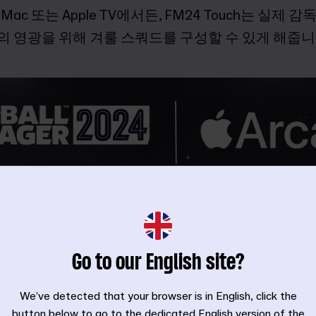
d, Mac 또는 Apple TV에서든, FM24 Touch는 실
의 영광을 위해 겨룰 스쿼드를 구성할 수 있게 해줍니
Go to our English site?
We’ve detected that your browser is in English, click the
button below to go to the dedicated English version of the